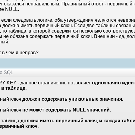
ет оказался неправильным. Правильный ответ - первичный 
ие NULL.
т, если следовать логике, оба утверждения являются невер
а должна иметь первичный ключ. Если две таблицы связаны
 то таблица, в которой содержится несколько соответствую
ы не обязана содержать первичный ключ. Внешний - да, дол
ный.
 в чем я неправ?
по SQL
Y KEY - данное ограничение позволяет
однозначно иден
 в таблице.
ный ключ
должен содержать уникальные значения.
ный ключ
не может содержать NULL значений.
 таблица
должна иметь первичный ключ, и каждая табл
ервичный ключ.