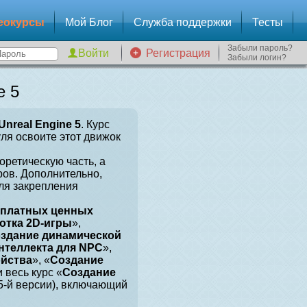
еокурсы
Мой Блог
Служба поддержки
Тесты
Забыли пароль?
Регистрация
Забыли логин?
e 5
Unreal Engine 5
. Курс
уля освоите этот движок
оретическую часть, а
ров. Дополнительно,
для закрепления
сплатных ценных
отка 2D-игры
»,
здание динамической
нтеллекта для NPC
»,
ойства
», «
Создание
и весь курс «
Создание
 5-й версии), включающий