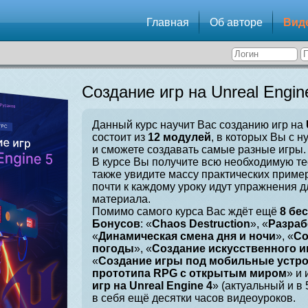
Главная
Об авторе
Вид
Создание игр на Unreal Engin
Данный курс научит Вас созданию игр на
состоит из
12 модулей
, в которых Вы с н
и сможете создавать самые разные игры.
В курсе Вы получите всю необходимую те
также увидите массу практических приме
почти к каждому уроку идут упражнения 
материала.
Помимо самого курса Вас ждёт ещё
8 бе
Бонусов
: «
Chaos Destruction
», «
Разраб
«
Динамическая смена дня и ночи
», «
Со
погоды
», «
Создание искусственного и
«
Создание игры под мобильные устр
прототипа RPG с открытым миром
» и 
игр на Unreal Engine 4
» (актуальный и в
в себя ещё десятки часов видеоуроков.