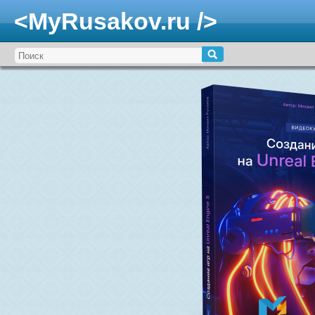
<MyRusakov.ru />