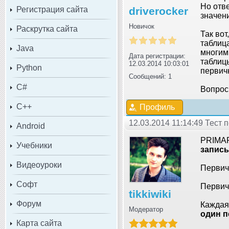
Но отв
Регистрация сайта
driverocker
значен
Новичок
Раскрутка сайта
Так во
таблиц
Java
многим,
Дата регистрации:
таблиц
12.03.2014 10:03:01
Python
первич
Сообщений: 1
C#
Вопрос:
C++
Профиль
12.03.2014 11:14:49 Тест 
Android
PRIMAR
Учебники
запись
Видеоуроки
Первич
Софт
Первич
tikkiwiki
Форум
Каждая
Модератор
один п
Карта сайта