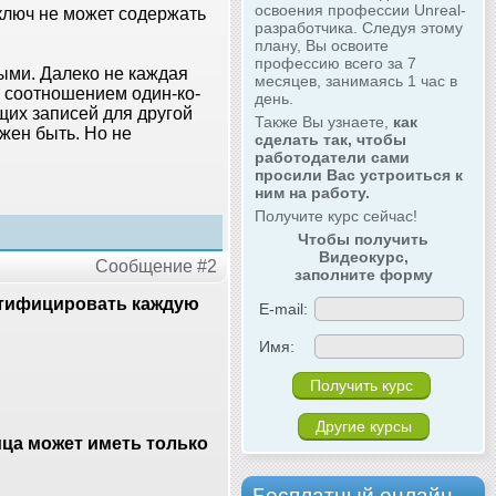
освоения профессии Unreal-
ключ не может содержать
разработчика. Следуя этому
плану, Вы освоите
профессию всего за 7
ными. Далеко не каждая
месяцев, занимаясь 1 час в
 соотношением один-ко-
день.
щих записей для другой
Также Вы узнаете,
как
жен быть. Но не
сделать так, чтобы
работодатели сами
просили Вас устроиться к
ним на работу.
Получите курс сейчас!
Чтобы получить
Видеокурс,
Сообщение #2
заполните форму
тифицировать каждую
E-mail:
Имя:
Другие курсы
ица может иметь только
Бесплатный онлайн-