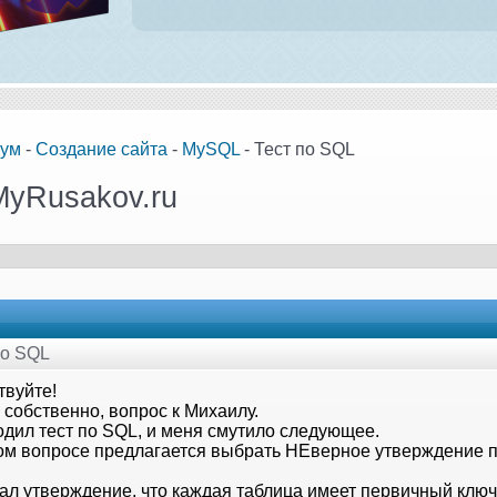
ум
-
Создание сайта
-
MySQL
- Тест по SQL
MyRusakov.ru
по SQL
твуйте!
 собственно, вопрос к Михаилу.
одил тест по SQL, и меня смутило следующее.
ом вопросе предлагается выбрать НЕверное утверждение п
ал утверждение, что каждая таблица имеет первичный ключ