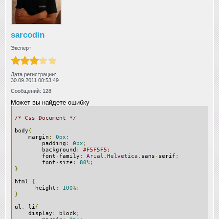
sarcodin
Эксперт
Дата регистрации:
30.09.2011 00:53:49
Сообщений: 128
Может вы найдете ошибку
/* Css Document */
body
{
margin
:
0px
;
padding
:
0px
;
background
:
#F5F5F5;
font
-
family
:
Arial
,
Helvetica
,
sans
-
serif
;
font
-
size
:
80
%;
}
html
{
height
:
100
%;
}
ul
,
li
{
display
:
block
;