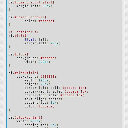
div
#upmenu a.url_start{
margin
-
left
:
50px
;
}
div
#upmenu a:hover{
color
:
#cccaca;
}
/* Container */
div
#left{
float
:
left
;
margin
-
left
:
20px
;
}
div
#block{
background
:
#cccaca;
width
:
200px
;
}
div
#blocktitle{
background
:
#f5f5f5;
width
:
198px
;
height
:
23px
;
border
-
left
:
solid
#cccaca 1px;
border
-
right
:
solid
#cccaca 1px;
border
-
top
:
solid
#cccaca 1px;
text
-
align
:
center
;
padding
-
top
:
6px
;
color
:
#cccaca;
}
div
#blockcontent{
width
:
200px
;
padding
-
top
:
6px
;