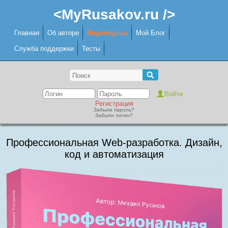
<MyRusakov.ru />
Главная
Об авторе
Видеокурсы
Мой Блог
Служба поддержки
Тесты
Регистрация
Забыли пароль?
Забыли логин?
Профессиональная Web-разработка. Дизайн,
код и автоматизация