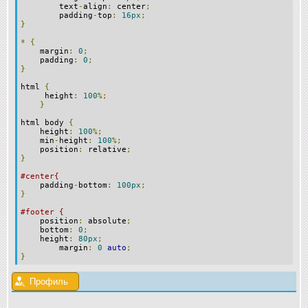
text
-
align
:
center
;
padding
-
top
:
16px
;
}
*
{
margin
:
0
;
padding
:
0
;
}
html
{
height
:
100
%;
}
html body
{
height
:
100
%;
min
-
height
:
100
%;
position
:
relative
;
}
#center{
padding
-
bottom
:
100px
;
}
#footer {
position
:
absolute
;
bottom
:
0
;
height
:
80px
;
margin
:
0
auto
;
}
Профиль