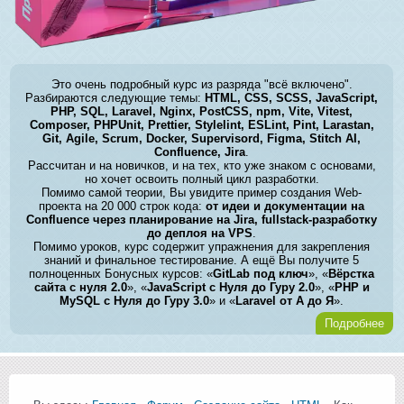
Это очень подробный курс из разряда "всё включено".
Разбираются следующие темы:
HTML, CSS, SCSS, JavaScript,
PHP, SQL, Laravel, Nginx, PostCSS, npm, Vite, Vitest,
Composer, PHPUnit, Prettier, Stylelint, ESLint, Pint, Larastan,
Git, Agile, Scrum, Docker, Supervisord, Figma, Stitch AI,
Confluence, Jira
.
Рассчитан и на новичков, и на тех, кто уже знаком с основами,
но хочет освоить полный цикл разработки.
Помимо самой теории, Вы увидите пример создания Web-
проекта на 20 000 строк кода:
от идеи и документации на
Confluence через планирование на Jira, fullstack-разработку
до деплоя на VPS
.
Помимо уроков, курс содержит упражнения для закрепления
знаний и финальное тестирование. А ещё Вы получите 5
полноценных Бонусных курсов: «
GitLab под ключ
», «
Вёрстка
сайта с нуля 2.0
», «
JavaScript с Нуля до Гуру 2.0
», «
PHP и
MySQL с Нуля до Гуру 3.0
» и «
Laravel от А до Я
».
Подробнее