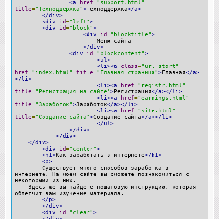
<a
href
=
"support.html"
title
=
"Техподдержка"
>
Техподдержка
</a>
</div>
<div
id
=
"left"
>
<div
id
=
"block"
>
<div
id
=
"blocktitle"
>
Меню сайта
</div>
<div
id
=
"blockcontent"
>
<ul>
<li><a
class
=
"url_start"
href
=
"index.html"
title
=
"Главная страница"
>
Главная
</a>
</li>
<li><a
href
=
"registr.html"
title
=
"Регистрация на сайте"
>
Регистрация
</a></li>
<li><a
href
=
"earnings.html"
title
=
"Заработок"
>
Заработок
</a></li>
<li><a
href
=
"site.html"
title
=
"Создание сайта"
>
Создание сайта
</a></li>
</ul>
</div>
</div>
</div>
<div
id
=
"center"
>
<h1>
Как заработать в интернете
</h1>
<p>
Существует много способов заработка в
интернете. На моем сайте вы сможете познакомиться с
некоторыми из них.
Здесь же вы найдете пошаговую инструкцию, которая
облегчит вам изучение материала.
</p>
</div>
<div
id
=
"clear"
>
</div>