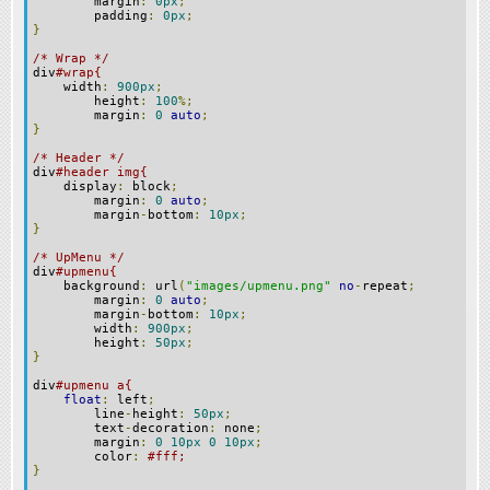
margin
:
0px
;
padding
:
0px
;
}
/* Wrap */
div
#wrap{
width
:
900px
;
height
:
100
%;
margin
:
0
auto
;
}
/* Header */
div
#header img{
display
:
block
;
margin
:
0
auto
;
margin
-
bottom
:
10px
;
}
/* UpMenu */
div
#upmenu{
background
:
url
(
"images/upmenu.png"
no
-
repeat
;
margin
:
0
auto
;
margin
-
bottom
:
10px
;
width
:
900px
;
height
:
50px
;
}
div
#upmenu a{
float
:
left
;
line
-
height
:
50px
;
text
-
decoration
:
none
;
margin
:
0
10px
0
10px
;
color
:
#fff;
}