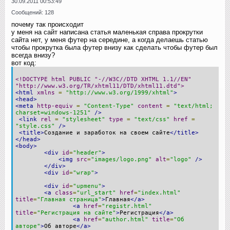
30.09.2011 00:53:49
Сообщений: 128
почему так происходит
у меня на сайт написана статья маленькая справа прокрутки
сайта нет, у меня футер на середине, а когда делаешь статью
чтобы прокрутка была футер внизу как сделать чтобы футер был
всегда внизу?
вот код:
<!DOCTYPE html PUBLIC "-//W3C//DTD XHTML 1.1//EN"
"http://www.w3.org/TR/xhtml11/DTD/xhtml11.dtd">
<html
xmlns
=
"http://www.w3.org/1999/xhtml"
>
<head>
<meta
http-equiv
=
"Content-Type"
content
=
"text/html;
charset=windows-1251"
/>
<link
rel
=
"stylesheet"
type
=
"text/css"
href
=
"style.css"
/>
<title>
Создание и заработок на своем сайте
</title>
</head>
<body>
<div
id
=
"header"
>
<img
src
=
"images/logo.png"
alt
=
"logo"
/>
</div>
<div
id
=
"wrap"
>
<div
id
=
"upmenu"
>
<a
class
=
"url_start"
href
=
"index.html"
title
=
"Главная страница"
>
Главная
</a>
<a
href
=
"registr.html"
title
=
"Регистрация на сайте"
>
Регистрация
</a>
<a
href
=
"author.html"
title
=
"Об
авторе"
>
Об авторе
</a>