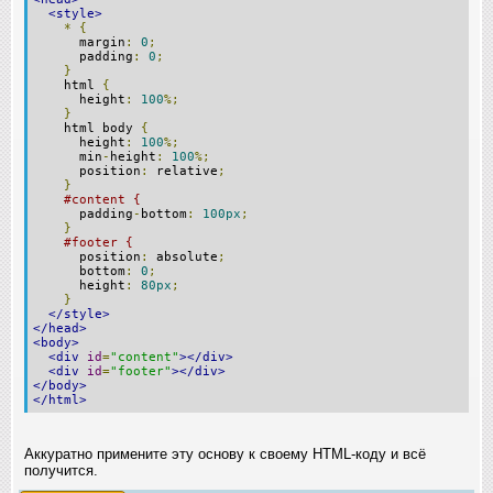
<style>
*
{
margin
:
0
;
padding
:
0
;
}
html
{
height
:
100
%;
}
html body
{
height
:
100
%;
min
-
height
:
100
%;
position
:
relative
;
}
#content {
padding
-
bottom
:
100px
;
}
#footer {
position
:
absolute
;
bottom
:
0
;
height
:
80px
;
}
</style>
</head>
<body>
<div
id
=
"content"
></div>
<div
id
=
"footer"
></div>
</body>
</html>
Аккуратно примените эту основу к своему HTML-коду и всё
получится.