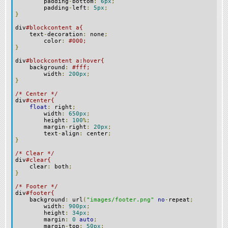
padding
-
bottom
:
6px
;
padding
-
left
:
5px
;
}
div
#blockcontent a{
text
-
decoration
:
none
;
color
:
#000;
}
div
#blockcontent a:hover{
background
:
#fff;
width
:
200px
;
}
/* Center */
div
#center{
float
:
right
;
width
:
650px
;
height
:
100
%;
margin
-
right
:
20px
;
text
-
align
:
center
;
}
/* Clear */
div
#clear{
clear
:
both
;
}
/* Footer */
div
#footer{
background
:
url
(
"images/footer.png"
no
-
repeat
;
width
:
900px
;
height
:
34px
;
margin
:
0
auto
;
margin
-
top
:
50px
;