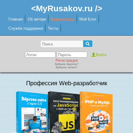
<MyRusakov.ru />
Главная
Об авторе
Видеокурсы
Мой Блог
Служба поддержки
Тесты
Регистрация
Забыли пароль?
Забыли логин?
Профессия Web-разработчик