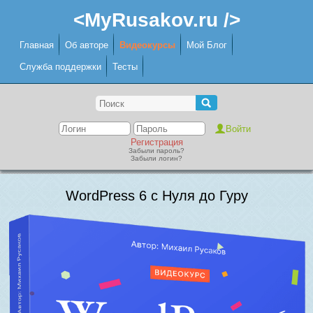
<MyRusakov.ru />
Главная
Об авторе
Видеокурсы
Мой Блог
Служба поддержки
Тесты
Регистрация
Забыли пароль?
Забыли логин?
WordPress 6 с Нуля до Гуру