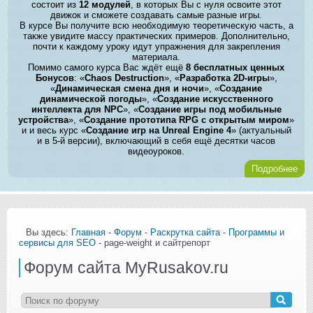
состоит из
12 модулей
, в которых Вы с нуля освоите этот
движок и сможете создавать самые разные игры.
В курсе Вы получите всю необходимую теоретическую часть, а
также увидите массу практических примеров. Дополнительно,
почти к каждому уроку идут упражнения для закрепления
материала.
Помимо самого курса Вас ждёт ещё
8 бесплатных ценных
Бонусов
: «
Chaos Destruction
», «
Разработка 2D-игры
»,
«
Динамическая смена дня и ночи
», «
Создание
динамической погоды
», «
Создание искусственного
интеллекта для NPC
», «
Создание игры под мобильные
устройства
», «
Создание прототипа RPG с открытым миром
»
и и весь курс «
Создание игр на Unreal Engine 4
» (актуальный
и в 5-й версии), включающий в себя ещё десятки часов
видеоуроков.
Подробнее
Вы здесь:
Главная
-
Форум
-
Раскрутка сайта
-
Программы и
сервисы для SEO
- page-weight и сайтрепорт
Форум сайта MyRusakov.ru