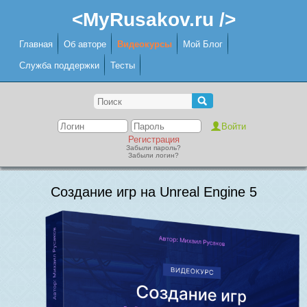
<MyRusakov.ru />
Главная
Об авторе
Видеокурсы
Мой Блог
Служба поддержки
Тесты
Регистрация
Забыли пароль?
Забыли логин?
Создание игр на Unreal Engine 5