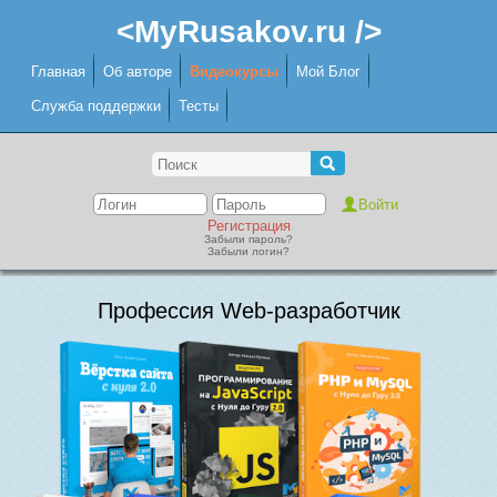
<MyRusakov.ru />
Главная
Об авторе
Видеокурсы
Мой Блог
Служба поддержки
Тесты
Регистрация
Забыли пароль?
Забыли логин?
Профессия Web-разработчик