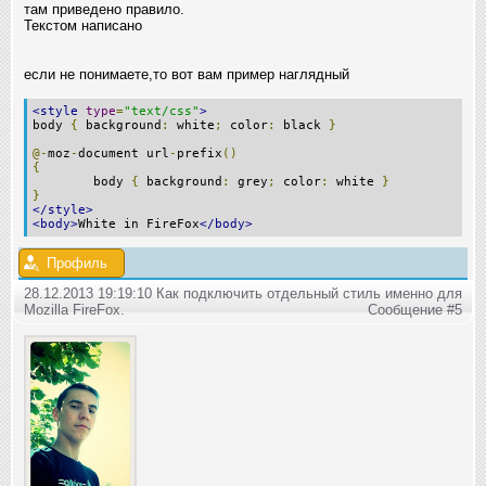
там приведено правило.
Текстом написано
если не понимаете,то вот вам пример наглядный
<style
type
=
"text/css"
>
body
{
background
:
white
;
color
:
black
}
@-
moz
-
document url
-
prefix
()
{
body
{
background
:
grey
;
color
:
white
}
}
</style>
<body>
White in FireFox
</body>
Профиль
28.12.2013 19:19:10 Как подключить отдельный стиль именно для
Mozilla FireFox.
Сообщение #5