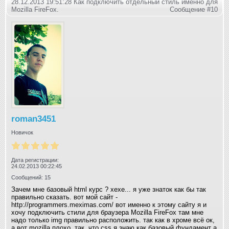
28.12.2013 19:51:28 Как подключить отдельный стиль именно для
Mozilla FireFox.
Сообщение #10
roman3451
Новичок
Дата регистрации:
24.02.2013 00:22:45
Сообщений: 15
Зачем мне базовый html курс ? хехе... я уже знаток как бы так
правильно сказать. вот мой сайт -
http://programmers.meximas.com/ вот именно к этому сайту я и
хочу подключить стили для браузера Mozilla FireFox там мне
надо только img правильно расположить. так как в хроме всё ок,
а вот mozilla плохо. так, что css я знаю как базовый фундамент а