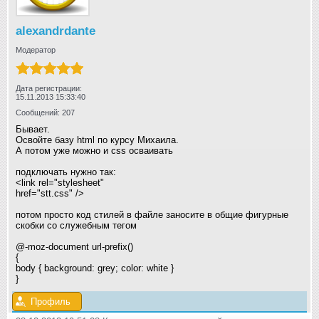
alexandrdante
Модератор
Дата регистрации:
15.11.2013 15:33:40
Сообщений: 207
Бывает.
Освойте базу html по курсу Михаила.
А потом уже можно и css осваивать
подключать нужно так:
<link rel="stylesheet"
href="stt.css" />
потом просто код стилей в файле заносите в общие фигурные
скобки со служебным тегом
@-moz-document url-prefix()
{
body { background: grey; color: white }
}
Профиль