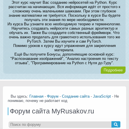
Этот курс научит Вас созданию нейросетей на Python. Курс
рассчитан на начинающих. Вся информация идёт от простого к
сложному очень маленькими шажками. При этом глубокое
знание математики не требуется. Поскольку в курсе Вы будете
получать эти знания по мере необходимости.
Из курса Вы узнаете всю необходимую теорию и терминологию.
Научитесь создавать нейросети самых разных архитектур и
обучать их. Также Вы создадите собственный фреймворк. Что
очень важно проделать для грамотного использования того же
PyTorch. Затем Вы изучите и сам PyTorch.
Помимо уроков к курсу идут упражнения для закрепления
материала.
Ещё Вы получите Бонусы, дополняющие основной курс:
"Распознавание изображений", "Анализ настроения по тексту
отзыва", "Программирование на Python с Нуля до Гуру".
Подробнее
Вы здесь:
Главная
-
Форум
-
Создание сайта
-
JavaScript
- Не
понимаю, почему не работает код
Форум сайта MyRusakov.ru