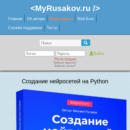
<MyRusakov.ru />
Главная
Об авторе
Видеокурсы
Мой Блог
Служба поддержки
Тесты
Регистрация
Забыли пароль?
Забыли логин?
Создание нейросетей на Python