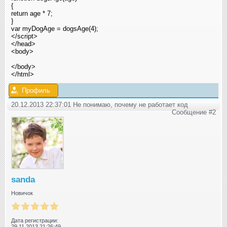
{
return age * 7;
}
var myDogAge = dogsAge(4);
</script>
</head>
<body>
</body>
</html>
Профиль
20.12.2013 22:37:01 Не понимаю, почему не работает код
Сообщение #2
sanda
Новичок
Дата регистрации:
29.11.2013 21:26:49