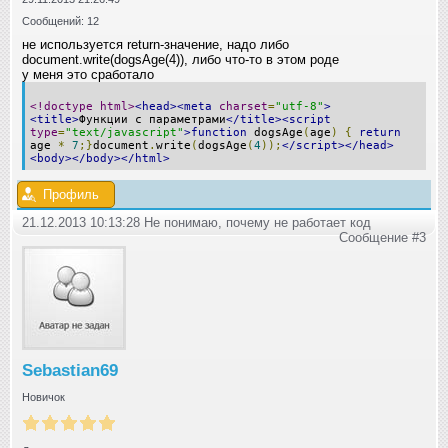
Сообщений: 12
не используется return-значение, надо либо
document.write(dogsAge(4)), либо что-то в этом роде
у меня это сработало
<!doctype html>
<head><meta
charset
=
"utf-8"
>
<title>
Функции с параметрами
</title><script
type
=
"text/javascript"
>
function
dogsAge
(
age
)
{
return
age
*
7
;}
document
.
write
(
dogsAge
(
4
));
</script></head>
<body></body></html>
Профиль
21.12.2013 10:13:28 Не понимаю, почему не работает код
Сообщение #3
Sebastian69
Новичок