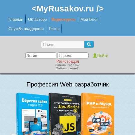
<MyRusakov.ru />
Главная
Об авторе
Видеокурсы
Мой Блог
Служба поддержки
Тесты
Регистрация
Забыли пароль?
Забыли логин?
Профессия Web-разработчик