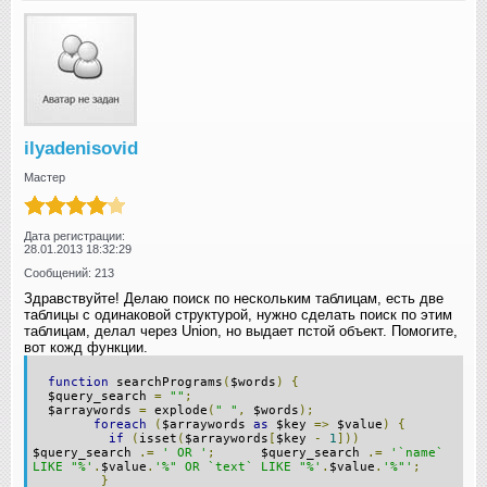
ilyadenisovid
Мастер
Дата регистрации:
28.01.2013 18:32:29
Сообщений: 213
Здравствуйте! Делаю поиск по нескольким таблицам, есть две
таблицы с одинаковой структурой, нужно сделать поиск по этим
таблицам, делал через Union, но выдает пстой объект. Помогите,
вот кожд функции.
function
searchPrograms
(
$words
)
{
$query_search
=
""
;
$arraywords
=
explode
(
" "
,
$words
);
foreach
(
$arraywords
as
$key
=>
$value
)
{
if
(
isset
(
$arraywords
[
$key
-
1
]))
$query_search
.=
' OR '
;
$query_search
.=
'`name`
LIKE "%'
.
$value
.
'%" OR `text` LIKE "%'
.
$value
.
'%"'
;
}