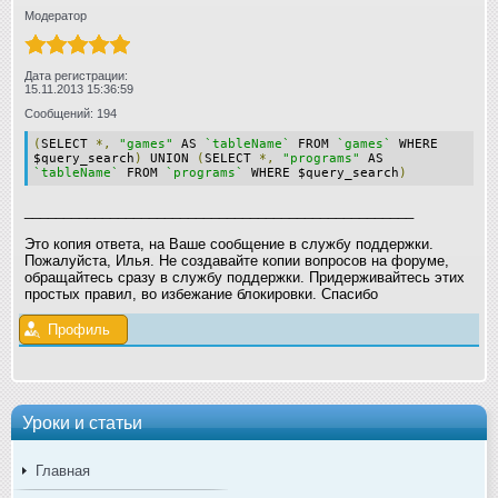
Модератор
Дата регистрации:
15.11.2013 15:36:59
Сообщений: 194
(
SELECT
*,
"games"
AS
`tableName`
FROM
`games`
WHERE
$query_search
)
UNION
(
SELECT
*,
"programs"
AS
`tableName`
FROM
`programs`
WHERE $query_search
)
__________________________________________________
Это копия ответа, на Ваше сообщение в службу поддержки.
Пожалуйста, Илья. Не создавайте копии вопросов на форуме,
обращайтесь сразу в службу поддержки. Придерживайтесь этих
простых правил, во избежание блокировки. Спасибо
Профиль
Уроки и статьи
Главная