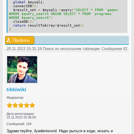
global
$mysqli
;
connectDB
();
$result_set
=
$mysqli
->
query
(
"SELECT * FROM `games`
WHERE $query_search UNION SELECT * FROM `programs`
WHERE $query_search"
;
closeDB
();
return
resultToArray
(
$result_set
);
}
Профиль
28.11.2013 15:31:19 Поиск по нескольким таблицам
Сообщение #2
tikkiwiki
Модератор
Дата регистрации:
15.11.2013 15:36:59
Сообщений: 194
Здравствуйте, ilyadenisovid. Надо рыться в коде, искать и