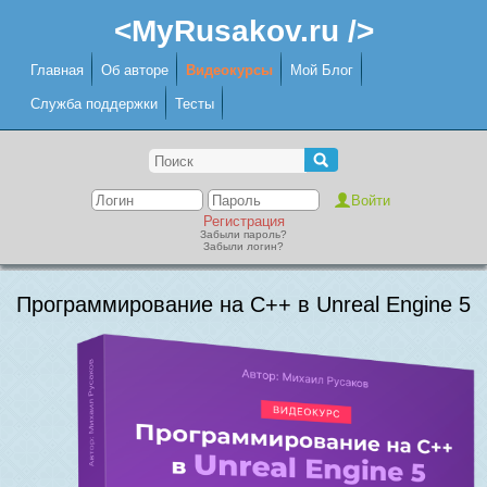
<MyRusakov.ru />
Главная
Об авторе
Видеокурсы
Мой Блог
Служба поддержки
Тесты
Регистрация
Забыли пароль?
Забыли логин?
Программирование на C++ в Unreal Engine 5