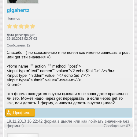
gigahertz
Новичок
Дата регистрации:
29.10.2013 02:07:03
Сообщений: 12
Спасибо =) но ксожалению я не понял как именно записать в post
или get эти значения =)
<form name="" action="" method="post">
<input type="text" name="" value="<? echo $list ?>" /></br>
<input type="hidden" value="<? echo $id ?>"/>
<input type="submit" value="изменить"/>
</form>
эта форма находится внутри цыкла и я не знаю даже правильно
ли это. Может надо через get передавать, а если через get то
как, или делать 1 форму, а инпуты делать внутри цыкла?
Профиль
19.11.2013 16:22:42 форма в цыкле или как поймать значение без
формы :)
Сообщение #7