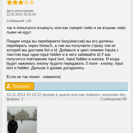
Дата регистрации:
12.02.2013 15:31:03
Сообщений: 129
так я попытался втыкнуть или как говорят либо я не втыкаю либо
лыжи не едут.
Поидее когда вы перебираете базу(массив) вы его должны
переберать через foreach, а там вы получаете строку row из
которой мы достаем list и id. Добавьте в цикл помимо Inputa с
текстом еще один input hidden и в него забивайте id.У вас
получится повторение input text, input hidden и кнопка. И когда
будет нажимать кнопку будете передавать 3 поля - кнопку, input
text и hidden. Дальше я думаю догадались
Если не так понял - извините)
Профиль
19.11.2013 15:10:22 форма в цыкле или как поймать значение без
формы :)
Сообщение #6