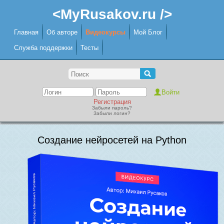
<MyRusakov.ru />
Главная
Об авторе
Видеокурсы
Мой Блог
Служба поддержки
Тесты
Регистрация
Забыли пароль?
Забыли логин?
Создание нейросетей на Python