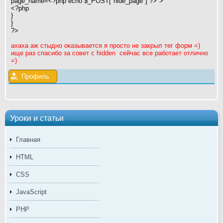
page_name=<?php echo $_POST["hide_page"] ?>">
<?php
}
}
?>
ахаха аж стыдно оказывается я просто не закрыл тег форм =)
ище раз спасибо за совет с hidden
сейчас все работает отлично
=)
Профиль
Уроки и статьи
Главная
HTML
CSS
JavaScript
PHP