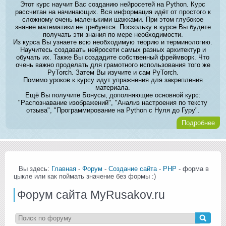
Этот курс научит Вас созданию нейросетей на Python. Курс
рассчитан на начинающих. Вся информация идёт от простого к
сложному очень маленькими шажками. При этом глубокое
знание математики не требуется. Поскольку в курсе Вы будете
получать эти знания по мере необходимости.
Из курса Вы узнаете всю необходимую теорию и терминологию.
Научитесь создавать нейросети самых разных архитектур и
обучать их. Также Вы создадите собственный фреймворк. Что
очень важно проделать для грамотного использования того же
PyTorch. Затем Вы изучите и сам PyTorch.
Помимо уроков к курсу идут упражнения для закрепления
материала.
Ещё Вы получите Бонусы, дополняющие основной курс:
"Распознавание изображений", "Анализ настроения по тексту
отзыва", "Программирование на Python с Нуля до Гуру".
Подробнее
Вы здесь:
Главная
-
Форум
-
Создание сайта
-
PHP
- форма в
цыкле или как поймать значение без формы :)
Форум сайта MyRusakov.ru