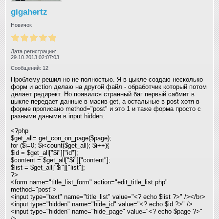
gigahertz
Новичок
Дата регистрации:
29.10.2013 02:07:03
Сообщений: 12
Проблему решил но не полностью. Я в цыкле создаю несколько
форм и action делаю на другой файл - обработчик который потом
делает редирект. Но появился странный баг первый сабмит в
цыкле передает данные в масив get, а остальные в post хотя в
форме прописано method="post" и это 1 и таже форма просто с
разными даными в input hidden.
<?php
$get_all= get_con_on_page($page);
for ($i=0; $i<count($get_all); $i++){
$id = $get_all["$i"]["id"];
$content = $get_all["$i"]["content"];
$list = $get_all["$i"]["list"];
?>
<form name="title_list_form" action="edit_title_list.php"
method="post">
<input type="text" name="title_list" value="<? echo $list ?>" /></br>
<input type="hidden" name="hide_id" value="<? echo $id ?>" />
<input type="hidden" name="hide_page" value="<? echo $page ?>"
/>