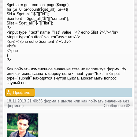
$get_all= get_con_on_page($page);
for ($i=0; $i<count($get_all); $i++){
$id = $get_all["$i"]["id"];
$content = $get_all["$i"]["content"];
$list = $get_all["$i"]["list"];
?>
<input type="text" name="list" value="<? echo $list ?>"/></br>
<input type="button" value="изменить"/>
<div><?php echo $content ?></div>
<hr/>
<?php
}
?>
Как поймать измененное значение тега не используя форму. Ну
или как использовать форму если <input type="text" и <input
type="submit" находятся внутри цыкла. может быть вопрос
глупый но...
Профиль
18.11.2013 21:40:35 форма в цыкле или как поймать значение без
формы :)
Сообщение #2