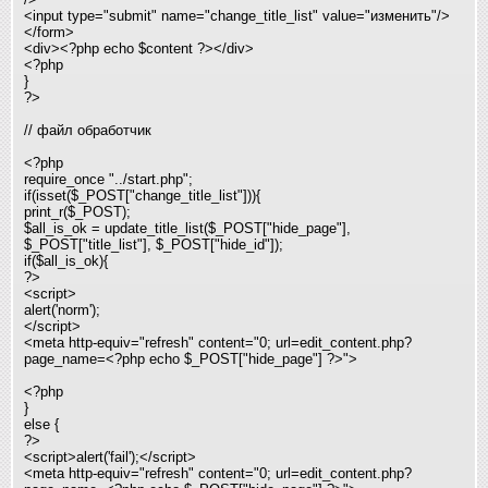
<input type="submit" name="change_title_list" value="изменить"/>
</form>
<div><?php echo $content ?></div>
<?php
}
?>
// файл обработчик
<?php
require_once "../start.php";
if(isset($_POST["change_title_list"])){
print_r($_POST);
$all_is_ok = update_title_list($_POST["hide_page"],
$_POST["title_list"], $_POST["hide_id"]);
if($all_is_ok){
?>
<script>
alert('norm');
</script>
<meta http-equiv="refresh" content="0; url=edit_content.php?
page_name=<?php echo $_POST["hide_page"] ?>">
<?php
}
else {
?>
<script>alert('fail');</script>
<meta http-equiv="refresh" content="0; url=edit_content.php?