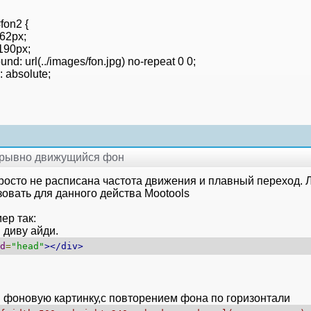
fon2 {
562px;
 190px;
nd: url(../images/fon.jpg) no-repeat 0 0;
: absolute;
рерывно движущийся фон
просто не расписана частота движения и плавный переход.
зовать для данного действа Mootools
ер так:
 диву айди.
d
=
"head"
></div>
 фоновую картинку,с повторением фона по горизонтали