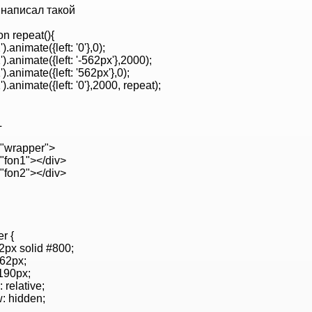
 написал такой
on repeat(){
).animate({left: '0'},0);
').animate({left: '-562px'},2000);
').animate({left: '562px'},0);
').animate({left: '0'},2000, repeat);
L
="wrapper">
="fon1"></div>
="fon2"></div>
r {
 2px solid #800;
562px;
 190px;
: relative;
w: hidden;