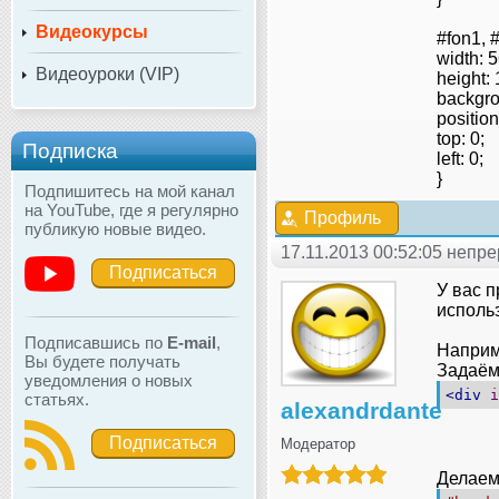
Видеокурсы
#fon1, #
width: 
Видеоуроки (VIP)
height:
backgrou
position
top: 0;
Подписка
left: 0;
}
Подпишитесь на мой канал
на YouTube, где я регулярно
Профиль
публикую новые видео.
17.11.2013 00:52:05 неп
Подписаться
У вас 
исполь
Подписавшись по
E-mail
,
Наприм
Вы будете получать
Задаём
уведомления о новых
<div
i
статьях.
alexandrdante
Подписаться
Модератор
Делаем