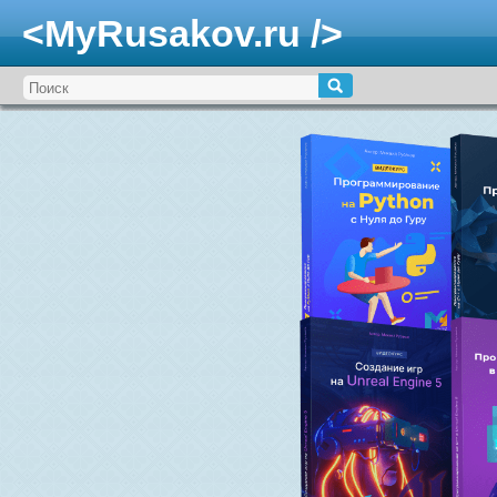
<MyRusakov.ru />