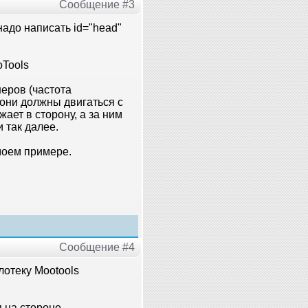
Сообщение #3
надо написать id="head"
oTools
неров (частота
 они должны двигаться с
жает в сторону, а за ним
 так далее.
моем примере.
Сообщение #4
лотеку Mootools
 на стороне