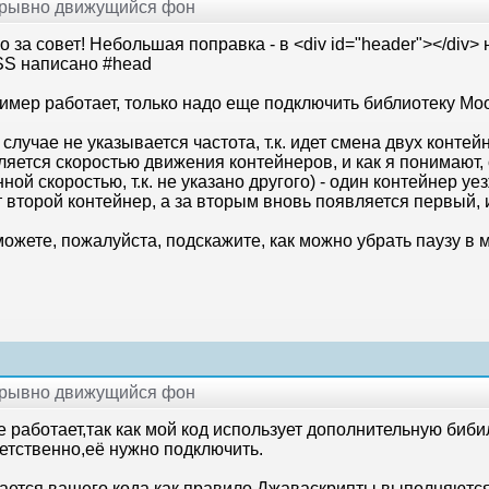
рерывно движущийся фон
 за совет! Небольшая поправка - в <div id="header"></div> 
CSS написано #head
имер работает, только надо еще подключить библиотеку Mo
случае не указывается частота, т.к. идет смена двух контей
ляется скоростью движения контейнеров, и как я понимают,
ной скоростью, т.к. не указано другого) - один контейнер уез
 второй контейнер, а за вторым вновь появляется первый, и
ожете, пожалуйста, подскажите, как можно убрать паузу в 
рерывно движущийся фон
е работает,так как мой код использует дополнительную биби
ветственно,её нужно подключить.
сается вашего кода,как правило,Джаваскрипты выполняются