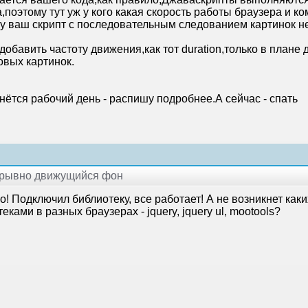
,поэтому тут уж у кого какая скорость работы браузера и к
у ваш скрипт с последовательным следованием картинок не
обавить частоту движения,как тот duration,только в плане
овых картинок.
нётся рабочий день - распишу подробнее.А сейчас - спать
рерывно движущийся фон
! Подключил библиотеку, все работает! А не возникнет как
еками в разных браузерах - jquery, jquery ul, mootools?