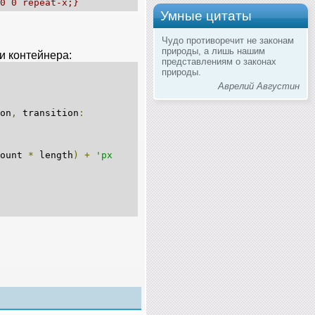
0 0 repeat-x;}
Умные цитаты
Чудо противоречит не законам
природы, а лишь нашим
и контейнера:
представлениям о законах
природы.
Аврелий Августин
on
,
transition
:
count
*
length
)
+
'px