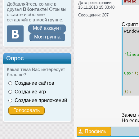
#head 
Дата регистрации:
Добавляйтесь ко мне в
15.11.2013 15:33:40
друзья
ВКонтакте
! Отзывы
о сайте и обо мне
Сообщений: 207
оставляйте в моей группе.
Скрипт 
Мой аккаунт
window
Моя группа
'linea
Опрос
t
Какая тема Вас интересует
0px'
);
больше?
r
Создание сайтов
r
Создание игр
});
Создание приложений
Зачем 
Но если
Профиль