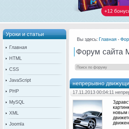
Уроки и статьи
Вы здесь:
Главная
-
Фор
Главная
Форум сайта 
HTML
CSS
JavaScript
непрерывно движущи
PHP
17.11.2013 00:04:11 неп
MySQL
Здравс
картин
новым 
XML
движетс
движен
Joomla