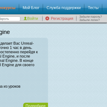
еокурсы
Мой Блог
Служба поддержки
Тесты
Забыли пароль?
Регистрация
Забыли логин?
gine
сделает Вас Unreal-
очно 1 час в день.
постепенно перейдя к
l Engine, и после
al Engine. В конце
l Engine для своего
а из уроков
Подробнее