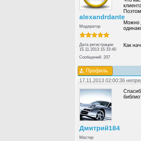
клиента
Поэтом
alexandrdante
Можно д
Модератор
одинак
Дата регистрации:
Как нач
15.11.2013 15:33:40
Сообщений: 207
Профиль
17.11.2013 02:00:36 неп
Спасибо
библиот
Дмитрий184
Мастер