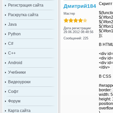
Скрипт
Регистрация сайта
Дмитрий184
$(functi
Мастер
Раскрутка сайта
$('#fon2'
$('#fon2
Java
$('#fon1
Дата регистрации:
$('#fon1
29.06.2012 08:48:56
Python
});
Сообщений: 225
C#
В HTM
C++
<div id
<div id
Android
<div id
</div>
Учебники
В CSS
Видеоуроки
#wrappe
border:
Софт
width: 
height:
Форум
position
overflo
Карта сайта
}