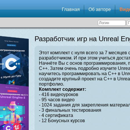
Главная
Об авторе
Вид
Разработчик игр на Unreal En
Этот комплект с нуля всего за 7 месяцев 
разработчиком. И при этом учиться достат
Начнёте Вы с основ программирования, 
C++. Затем очень подробно изучите Unrea
научитесь программировать на C++ в Unre
создадите крупный проект на C++ в Unrea
портфолио.
Комплект содержит:
- 416 видеоуроков
- 95 часов видео
- 1024 задания для закрепления материал
- 3 финальных тестирования
- 4 сертификата
- 12 Бонусных курсов