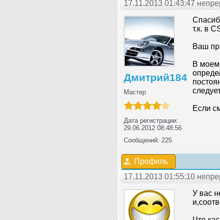
17.11.2013 01:43:47 неп
Спасибо
т.к. в 
Ваш пр
В моем 
опреде
Дмитрий184
постоян
следует
Мастер
Если см
Дата регистрации:
29.06.2012 08:48:56
Сообщений: 225
Профиль
17.11.2013 01:55:10 неп
У вас н
и,соот
Что ка