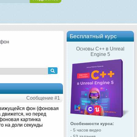
Бесплатный курс
 фон
Основы C++ в Unreal
Engine 5
Сообщение #1
 движущейся фон (фоновая
 движется, но перед
 фоновая картинка
Особенности курса:
что на доли секунды
- 5 часов видео
- 53 задания