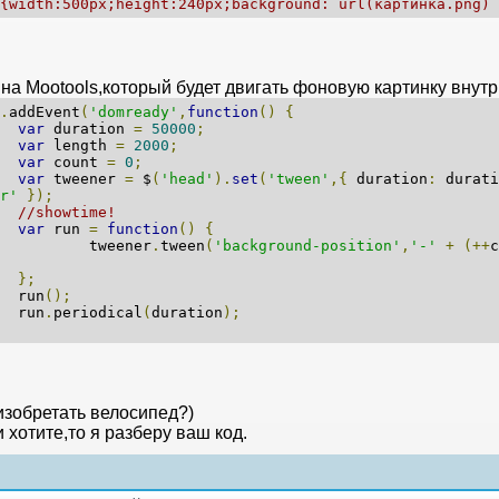
{width:500px;height:240px;background: url(картинка.png) 
на Mootools,который будет двигать фоновую картинку внутр
.
addEvent
(
'domready'
,
function
()
{
var
duration
=
50000
;
var
length
=
2000
;
var
count
=
0
;
var
tweener
=
$
(
'head'
).
set
(
'tween'
,{
duration
:
durati
r'
});
//showtime!
var
run
=
function
()
{
weener
.
tween
(
'background-position'
,
'-'
+
(++
};
un
();
un
.
periodical
(
duration
);
изобретать велосипед?)
 хотите,то я разберу ваш код.