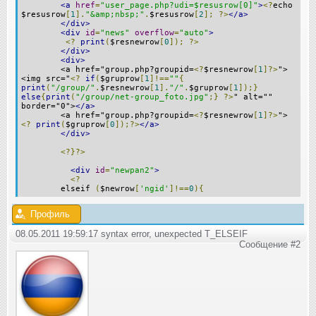
<a
href
=
"user_page.php?udi=$resusrow[0]"
>
<?
echo
$resusrow
[
1
].
"&amp;nbsp;"
.
$resusrow
[
2
];
?>
</a>
</div>
<div
id
=
"news"
overflow
=
"auto"
>
<?
print
(
$resnewrow
[
0
]);
?>
</div>
<div>
<a href="group.php?groupid=
<?
$resnewrow
[
1
]?>
">
<img src="
<?
if
(
$gruprow
[
1
]!==
""
{
print
(
"/group/"
.
$resnewrow
[
1
].
"/"
.
$gruprow
[
1
]);}
else
{
print
(
"/group/net-group_foto.jpg"
;}
?>
" alt=""
border="0">
</a>
<a href="group.php?groupid=
<?
$resnewrow
[
1
]?>
">
<?
print
(
$gruprow
[
0
]);?>
</a>
</div>
<?}?>
<div
id
=
"newpan2"
>
<?
elseif
(
$newrow
[
'ngid'
]!==
0
){
Профиль
08.05.2011 19:59:17 syntax error, unexpected T_ELSEIF
Сообщение #2