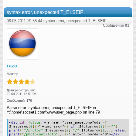
syntax error, unexpected T_ELSEIF
08.05.2011 19:58:44 syntax error, unexpected T_ELSEIF
Сообщение #1
razo
Мастер
Дата регистрации:
22.04.2011 18:51:08
Сообщений: 176
Parse error: syntax error, unexpected T_ELSEIF in
Y:\home\socset1.com\www\user_page.php on line 79
<div
id
=
'fotous'
>
<a href="user_page.php?udi=
<?
$resusrow
[
0
]?>
"><img src="
<?
if
(
$fotusrow
[
0
]!==
""
{
print
(
"/photo/"
.
$resusrow
[
0
].
"/"
.
$fotusrow
[
1
]);}
else
{
print
(
"/photo/net-foto"
;}
?>
" alt="" border="0">
</a>