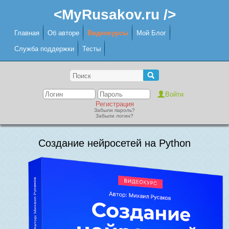
<MyRusakov.ru />
Главная
Об авторе
Видеокурсы
Мой Блог
Служба поддержки
Тесты
Регистрация
Забыли пароль?
Забыли логин?
Создание нейросетей на Python