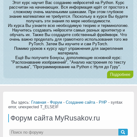
Этот курс научит Вас созданию нейросетей на Python. Курс
рассчитан на начинающих. Вся информация идёт от простого к
сложному очень маленькими шажками. При этом глубокое
знание математики не требуется. Поскольку в курсе Вы будете
получать эти знания по мере необходимости.
Из курса Вы узнаете всю необходимую теорию и терминологию.
Научитесь создавать нейросети самых разных архитектур и
обучать их. Также Вы создадите собственный фреймворк. Что
очень важно проделать для грамотного использования того же
PyTorch. Затем Вы изучите и сам PyTorch.
Помимо уроков к курсу идут упражнения для закрепления
материала.
Ещё Вы получите Бонусы, дополняющие основной курс:
"Распознавание изображений", "Анализ настроения по тексту
отзыва", "Программирование на Python с Нуля до Гуру".
Подробнее
Вы здесь:
Главная
-
Форум
-
Создание сайта
-
PHP
- syntax
error, unexpected T_ELSEIF
Форум сайта MyRusakov.ru