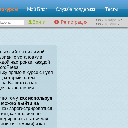
еокурсы
Мой Блог
Служба поддержки
Тесты
Забыли пароль?
Регистрация
Забыли логин?
зных сайтов на самой
увидите установку и
ждой настройки, каждой
ordPress.
ьку прямо в курсе с нуля
, который затем
 на Ваших глазах.
для закрепления
 по тому,
как используя
, можно выйти на
, как зарегистрироваться
сии), как правильно
енерировать статьи для
ыми системами) и как