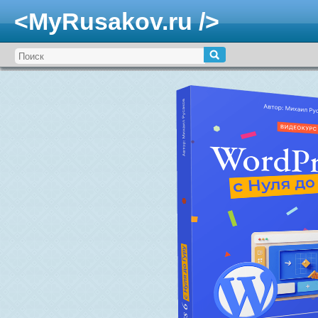
<MyRusakov.ru />