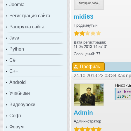
Joomla
Регистрация сайта
midi63
Продвинутый
Раскрутка сайта
Java
Дата регистрации:
11.05.2013 14:57:31
Python
Сообщений: 77
C#
Профиль
C++
24.10.2013 22:03:34 Как п
Android
Никакие
<a
hre
Учебники
120
%;
"
Видеоуроки
Admin
Софт
Администратор
Форум