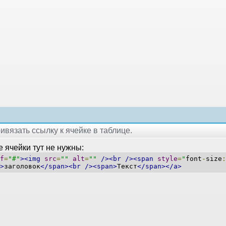
ривязать ссылку к ячейке в таблице.
 ячейки тут не нужны:
f
=
"#"
><img
src
=
""
alt
=
""
/><br
/><span
style
=
"
font
-
size
:
>
заголовок
</span><br
/><span>
Текст
</span></a>