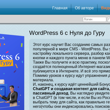
Главная
Об авторе
Вид
WordPress 6 с Нуля до Гуру
Этот курс научит Вас созданию самых ра
популярной в мире CMS - WordPress. Вы 
настройку локального сервера, разбор ка
кнопки и каждого пункта меню в панели W
Также Вы получите и всю практику, поскол
создаётся полноценный Интернет-магазин
публикуется в Интернете. И всё это прямо
Помимо уроков к курсу идут упражнения 
материала.
И, наконец, к курсу идёт ценнейший Бонус
ChatGPT и создавая контент для сайта
пассивный доход
. Вы наглядно увидите
в ChatGPT (в том числе, и если Вы из Рос
выбрать тему для сайта, как правильно г
него(чтобы они индексировались поисков