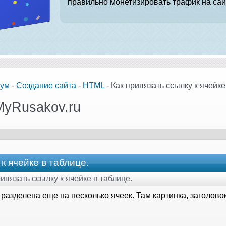
правильно монетизировать трафик на сай
ум
-
Создание сайта
-
HTML
- Как привязать ссылку к ячейке
MyRusakov.ru
к ячейке в таблице.
ривязать ссылку к ячейке в таблице.
разделена еще на несколько ячеек. Там картинка, заголовок 