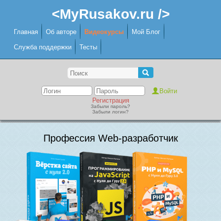
<MyRusakov.ru />
Главная
Об авторе
Видеокурсы
Мой Блог
Служба поддержки
Тесты
Регистрация
Забыли пароль?
Забыли логин?
Профессия Web-разработчик