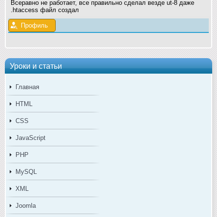
Всеравно не работает, все правильно сделал везде ut-8 даже
.htaccess файл создал
Профиль
Уроки и статьи
Главная
HTML
CSS
JavaScript
PHP
MySQL
XML
Joomla