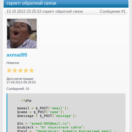
скрипт обратной связи
13.10.2013 23:25:53 скрипт обратной связи
Сообщение #1
axmad95
Новичок
Дата регистрации:
17.04.2013 09:18:53
Сообщений: 10
​<?
php
$email
=
$_POST
[
'email'
];
$name
=
$_POST
[
'name'
];
$message
=
$_POST
[
'message'
];
$to
=
"axmed-005@mail.ru"
;
$subject
=
"От поситителя сайта"
;
$text
=
"Написал(а): $name\n Контактный email -