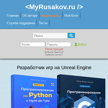
<MyRusakov.ru />
Главная
Об авторе
Видеокурсы
Мой Блог
Служба поддержки
Тесты
Регистрация
Забыли пароль?
Забыли логин?
Разработчик игр на Unreal Engine