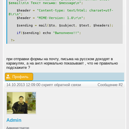
$email\n\n Текст письма: $message\n"
;
$header
=
"Content-type: text/html; charset=utf-
8\r\n"
;
$header
=
"MIME-Version: 1.0\r\n"
;
$sending
=
mail
(
$to
,
$subject
,
$text
,
$headers
);
if
(
$sending
)
echo
"Выполнено!!"
;
?>
при отправки формы на почту, письма на русском доходят в
каракулях, а на англ нормально показывает , что не правильно
подскажите ?
Профиль
14.10.2013 12:09:00 скрипт обратной связи
Сообщение #2
Admin
Администратор