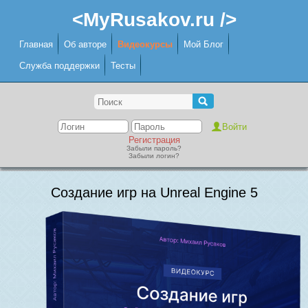
<MyRusakov.ru />
Главная
Об авторе
Видеокурсы
Мой Блог
Служба поддержки
Тесты
Регистрация
Забыли пароль?
Забыли логин?
Создание игр на Unreal Engine 5