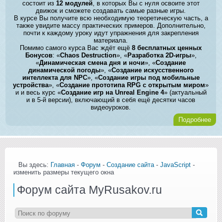
состоит из
12 модулей
, в которых Вы с нуля освоите этот
движок и сможете создавать самые разные игры.
В курсе Вы получите всю необходимую теоретическую часть, а
также увидите массу практических примеров. Дополнительно,
почти к каждому уроку идут упражнения для закрепления
материала.
Помимо самого курса Вас ждёт ещё
8 бесплатных ценных
Бонусов
: «
Chaos Destruction
», «
Разработка 2D-игры
»,
«
Динамическая смена дня и ночи
», «
Создание
динамической погоды
», «
Создание искусственного
интеллекта для NPC
», «
Создание игры под мобильные
устройства
», «
Создание прототипа RPG с открытым миром
»
и и весь курс «
Создание игр на Unreal Engine 4
» (актуальный
и в 5-й версии), включающий в себя ещё десятки часов
видеоуроков.
Подробнее
Вы здесь:
Главная
-
Форум
-
Создание сайта
-
JavaScript
-
изменить размеры текущего окна
Форум сайта MyRusakov.ru