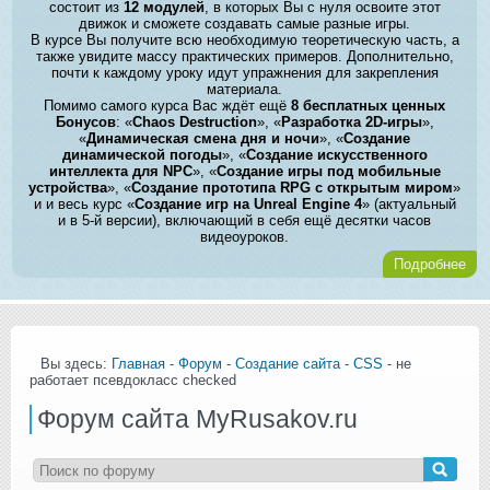
состоит из
12 модулей
, в которых Вы с нуля освоите этот
движок и сможете создавать самые разные игры.
В курсе Вы получите всю необходимую теоретическую часть, а
также увидите массу практических примеров. Дополнительно,
почти к каждому уроку идут упражнения для закрепления
материала.
Помимо самого курса Вас ждёт ещё
8 бесплатных ценных
Бонусов
: «
Chaos Destruction
», «
Разработка 2D-игры
»,
«
Динамическая смена дня и ночи
», «
Создание
динамической погоды
», «
Создание искусственного
интеллекта для NPC
», «
Создание игры под мобильные
устройства
», «
Создание прототипа RPG с открытым миром
»
и и весь курс «
Создание игр на Unreal Engine 4
» (актуальный
и в 5-й версии), включающий в себя ещё десятки часов
видеоуроков.
Подробнее
Вы здесь:
Главная
-
Форум
-
Создание сайта
-
CSS
- не
работает псевдокласс checked
Форум сайта MyRusakov.ru