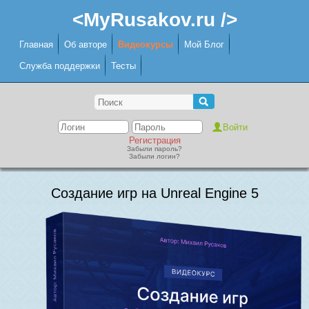
<MyRusakov.ru />
Главная
Об авторе
Видеокурсы
Мой Блог
Служба поддержки
Тесты
Регистрация
Забыли пароль?
Забыли логин?
Создание игр на Unreal Engine 5