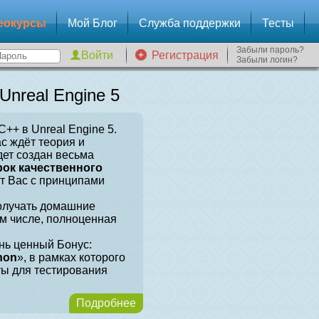
еокурсы
Мой Блог
Служба поддержки
Тесты
Забыли пароль?
Регистрация
Забыли логин?
nreal Engine 5
++ в Unreal Engine 5.
ас ждёт теория и
дет создан весьма
рок качественного
ит Вас с принципами
получать домашние
ом числе, полноценная
нь ценный Бонус:
hon
», в рамках которого
ты для тестирования
Подробнее