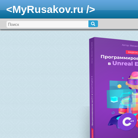
<MyRusakov.ru />