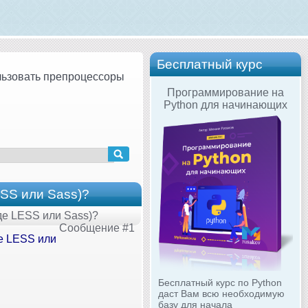
Бесплатный курс
ользовать препроцессоры
Программирование на
Python для начинающих
ESS или Sass)?
де LESS или Sass)?
Сообщение #1
де LESS или
Бесплатный курс по Python
даст Вам всю необходимую
базу для начала