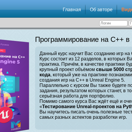
Главная
Об авторе
Вид
Программирование на C++ в U
Данный курс научит Вас созданию игр на C
Курс состоит из 12 разделов, в которых В
практика. Причём, в качестве практики бу
крупный проект объёмом
свыше 5000 ст
кода
, который уже на практике познаком
создания игр на C++ в Unreal Engine 5.
Параллельно с курсом Вы также будете 
задания, результатом которых станет, в т
серьёзная работа для портфолио.
Помимо самого курса Вас ждёт ещё и оче
«
Тестирование Unreal-проектов на Pyt
Вы научитесь писать очень полезные тес
самых разных аспектов разработки игр.