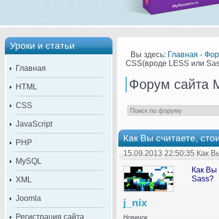
Уроки и статьи
Вы здесь:
Главная
-
Фор
CSS(вроде LESS или Sas
Главная
Форум сайта 
HTML
CSS
JavaScript
Как Вы считаете, ст
PHP
15.09.2013 22:50:35 Как 
MySQL
Как Вы
Sass?
XML
Joomla
j_nix
Регистрация сайта
Новичок