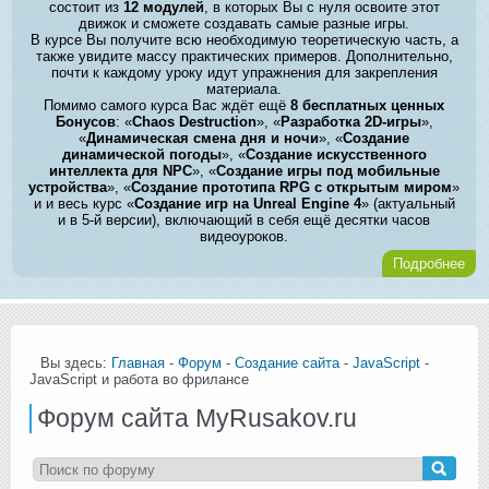
состоит из
12 модулей
, в которых Вы с нуля освоите этот
движок и сможете создавать самые разные игры.
В курсе Вы получите всю необходимую теоретическую часть, а
также увидите массу практических примеров. Дополнительно,
почти к каждому уроку идут упражнения для закрепления
материала.
Помимо самого курса Вас ждёт ещё
8 бесплатных ценных
Бонусов
: «
Chaos Destruction
», «
Разработка 2D-игры
»,
«
Динамическая смена дня и ночи
», «
Создание
динамической погоды
», «
Создание искусственного
интеллекта для NPC
», «
Создание игры под мобильные
устройства
», «
Создание прототипа RPG с открытым миром
»
и и весь курс «
Создание игр на Unreal Engine 4
» (актуальный
и в 5-й версии), включающий в себя ещё десятки часов
видеоуроков.
Подробнее
Вы здесь:
Главная
-
Форум
-
Создание сайта
-
JavaScript
-
JavaScript и работа во фрилансе
Форум сайта MyRusakov.ru