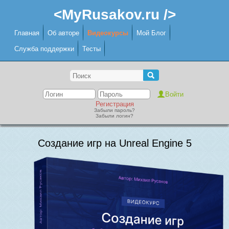
<MyRusakov.ru />
Главная
Об авторе
Видеокурсы
Мой Блог
Служба поддержки
Тесты
Регистрация
Забыли пароль?
Забыли логин?
Создание игр на Unreal Engine 5