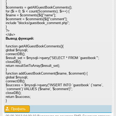
}
$comments = getAllGuestBookComments();
for ($i = 0; $i < count(Scomments); $i++) {
$name = $comments[$i]["name"];
$comment = $comments[$i]["comment"];
include "blocks/guestbook_comment.php";
}
?>
</div>
Вывод функций:
function getAllGuestBookComments(){
global $mysqli;
connectDB();
$result_set = $mysqli->query("SELECT * FROM `guestbook`"
;
closeDB();
return resultSetToArray($result_set);
}
function addGuestBookComment($name, $comment) {
global $mysqli;
connectDB();
$success = $mysqli->query("INSERT INTO `guestbook` (`name`,
`comment`) VALUES ('$name', '$comment')"
;
closeDB();
return $success;
}
Профиль