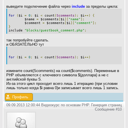
выведите подключение файла через
include
за пределы цикла:
for
(
$i
=
0
;
$i
<
count
(
Scomments
);
$i
++)
{
$name
=
$comments
[
$i
][
"name"
];
$comment
=
$comments
[
$i
][
"comment"
];
}
include
"blocks/guestbook_comment.php"
;
так попробуйте сделать.
и ОБЯЗАТЕЛЬНО тут
for
(
$i
=
0
;
$i
<
count
(
Scomments
);
$i
++)
измените count(Scomments) на count($comments). Переменные в
PHP объявляются с ключевого символа $(доллара) а не с
английской буквы S.
Из-за этого цикл проходит всего лишь 1 итерацию (при условии
лишь только когда $i равна 0)и записывает всего лишь 1 запись.
Профиль
09.09.2013 12:00:44 Видеокурс по основам PHP. Генерция страниц
Сообщение #10