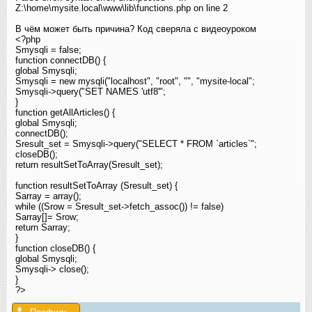
Z:\home\mysite.local\www\lib\functions.php on line 2
В чём может быть причина? Код сверяла с видеоуроком
<?php
Smysqli = false;
function connectDB() {
global Smysqli;
Smysqli = new mysqli("localhost", "root", "", "mysite-local"
;
Smysqli->query("SET NAMES 'utf8'"
;
}
function getAllArticles() {
global Smysqli;
connectDB();
Sresult_set = Smysqli->query("SELECT * FROM `articles`"
;
closeDB();
return resultSetToArray(Sresult_set);
function resultSetToArray (Sresult_set) {
Sarray = array();
while ((Srow = Sresult_set->fetch_assoc()) != false)
Sarray[]= Srow;
return Sarray;
}
function closeDB() {
global Smysqli;
Smysqli-> close();
}
?>