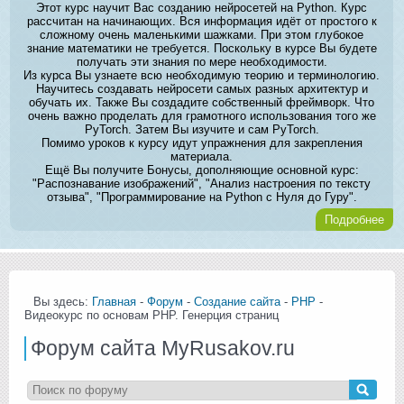
Этот курс научит Вас созданию нейросетей на Python. Курс
рассчитан на начинающих. Вся информация идёт от простого к
сложному очень маленькими шажками. При этом глубокое
знание математики не требуется. Поскольку в курсе Вы будете
получать эти знания по мере необходимости.
Из курса Вы узнаете всю необходимую теорию и терминологию.
Научитесь создавать нейросети самых разных архитектур и
обучать их. Также Вы создадите собственный фреймворк. Что
очень важно проделать для грамотного использования того же
PyTorch. Затем Вы изучите и сам PyTorch.
Помимо уроков к курсу идут упражнения для закрепления
материала.
Ещё Вы получите Бонусы, дополняющие основной курс:
"Распознавание изображений", "Анализ настроения по тексту
отзыва", "Программирование на Python с Нуля до Гуру".
Подробнее
Вы здесь:
Главная
-
Форум
-
Создание сайта
-
PHP
-
Видеокурс по основам PHP. Генерция страниц
Форум сайта MyRusakov.ru