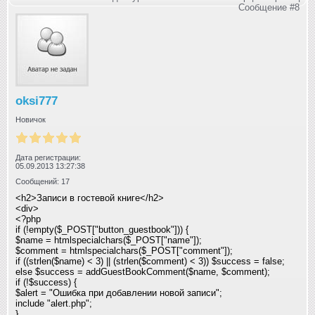
Сообщение #8
oksi777
Новичок
Дата регистрации:
05.09.2013 13:27:38
Сообщений: 17
<h2>Записи в гостевой книге</h2>
<div>
<?php
if (!empty($_POST["button_guestbook"])) {
$name = htmlspecialchars($_POST["name"]);
$comment = htmlspecialchars($_POST["comment"]);
if ((strlen($name) < 3) || (strlen($comment) < 3)) $success = false;
else $success = addGuestBookComment($name, $comment);
if (!$success) {
$alert = "Ошибка при добавлении новой записи";
include "alert.php";
}