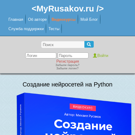
<MyRusakov.ru />
Главная
Об авторе
Видеокурсы
Мой Блог
Служба поддержки
Тесты
Регистрация
Забыли пароль?
Забыли логин?
Создание нейросетей на Python