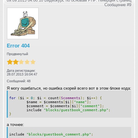
09.09.2013 04:00:10 Видеокурс по основам PHP. Генерция страниц
Сообщение #9
Error 404
Продвинутый
Дата регистрации:
28.07.2013 16:04:47
Сообщений: 48
Я могу ошибаться, но ошибка скорей всего вот в этом блоке кода:
for
(
$i
=
0
;
$i
<
count
(
Scomments
);
$i
++)
{
$name
=
$comments
[
$i
][
"name"
];
$comment
=
$comments
[
$i
][
"comment"
];
include
"blocks/guestbook_comment.php"
;
}
а точнее:
include
"blocks/guestbook_comment.php"
;