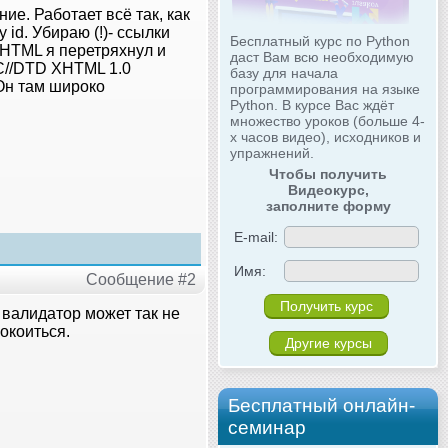
ие. Работает всё так, как
id. Убираю (!)- ссылки
Бесплатный курс по Python
XHTML я перетряхнул и
даст Вам всю необходимую
C//DTD XHTML 1.0
базу для начала
 Он там широко
программирования на языке
Python. В курсе Вас ждёт
множество уроков (больше 4-
х часов видео), исходников и
упражнений.
Чтобы получить
Видеокурс,
заполните форму
E-mail:
Имя:
Сообщение #2
я валидатор может так не
окоиться.
Другие курсы
Бесплатный онлайн-
семинар