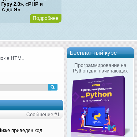
 Гуру 2.0
», «
PHP и
т А до Я
».
Подробнее
Бесплатный курс
лок в HTML
Программирование на
Python для начинающих
Сообщение #1
Ниже приведен код