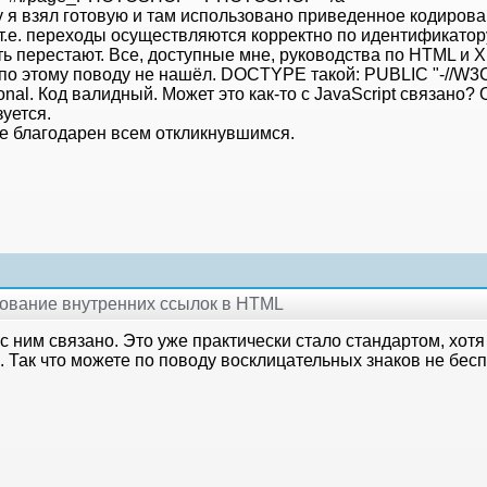
 я взял готовую и там использовано приведенное кодирован
т.е. переходы осуществляются корректно по идентификатору 
ть перестают. Все, доступные мне, руководства по HTML и 
 по этому поводу не нашёл. DOCTYPE такой: PUBLIC "-//W3
ional. Код валидный. Может это как-то с JavaScript связано?
уется.
е благодарен всем откликнувшимся.
рование внутренних ссылок в HTML
 с ним связано. Это уже практически стало стандартом, хот
. Так что можете по поводу восклицательных знаков не бесп