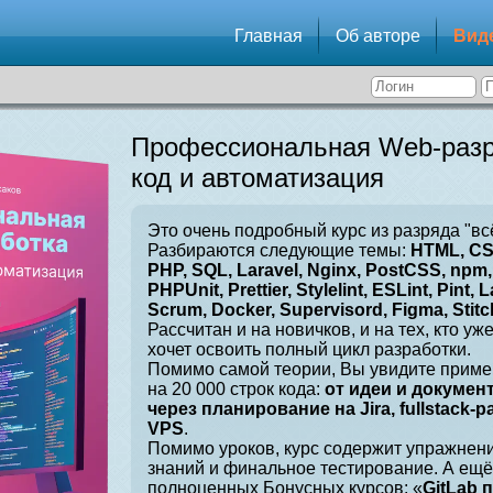
Главная
Об авторе
Вид
Профессиональная Web-разр
код и автоматизация
Это очень подробный курс из разряда "вс
Разбираются следующие темы:
HTML, CSS
PHP, SQL, Laravel, Nginx, PostCSS, npm, 
PHPUnit, Prettier, Stylelint, ESLint, Pint, L
Scrum, Docker, Supervisord, Figma, Stitch
Рассчитан и на новичков, и на тех, кто уж
хочет освоить полный цикл разработки.
Помимо самой теории, Вы увидите приме
на 20 000 строк кода:
от идеи и докумен
через планирование на Jira, fullstack-
VPS
.
Помимо уроков, курс содержит упражнен
знаний и финальное тестирование. А ещё
полноценных Бонусных курсов: «
GitLab 