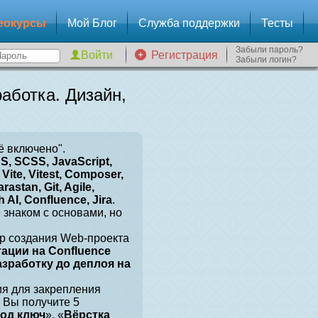
еокурсы
Мой Блог
Служба поддержки
Тесты
Забыли пароль?
Регистрация
Забыли логин?
аботка. Дизайн,
ё включено".
, SCSS, JavaScript,
Vite, Vitest, Composer,
arastan, Git, Agile,
 AI, Confluence, Jira
.
е знаком с основами, но
р создания Web-проекта
тации на Confluence
разработку до деплоя на
ия для закрепления
 Вы получите 5
под ключ
», «
Вёрстка