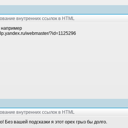
рование внутренних ссылок в HTML
, например
help.yandex.ru/webmaster/?id=1125296
рование внутренних ссылок в HTML
! Без вашей подсказки я этот орех грыз бы долго.