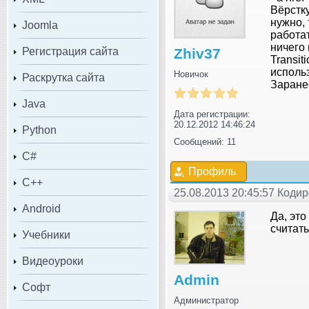
Вёрстку
нужно, 
Joomla
работа
ничего
Регистрация сайта
Zhiv37
Transit
использ
Новичок
Раскрутка сайта
Заране
Java
Дата регистрации:
20.12.2012 14:46:24
Python
Сообщений: 11
C#
Профиль
C++
25.08.2013 20:45:57 Коди
Android
Да, это
считать
Учебники
Видеоуроки
Admin
Софт
Администратор