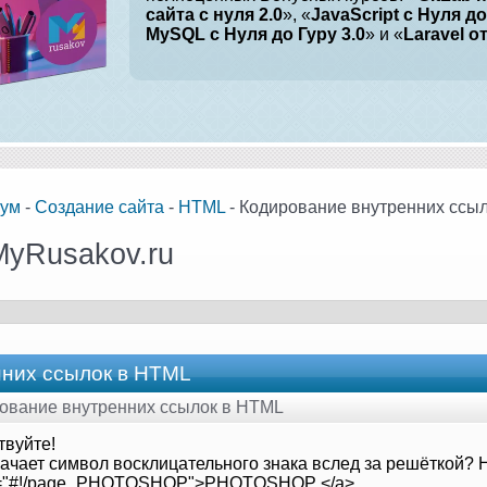
сайта с нуля 2.0
», «
JavaScript с Нуля до
MySQL с Нуля до Гуру 3.0
» и «
Laravel о
ум
-
Создание сайта
-
HTML
- Кодирование внутренних ссы
MyRusakov.ru
нних ссылок в HTML
рование внутренних ссылок в HTML
твуйте!
начает символ восклицательного знака вслед за решёткой? 
f="#!/page_PHOTOSHOP">PHOTOSHOP </a>