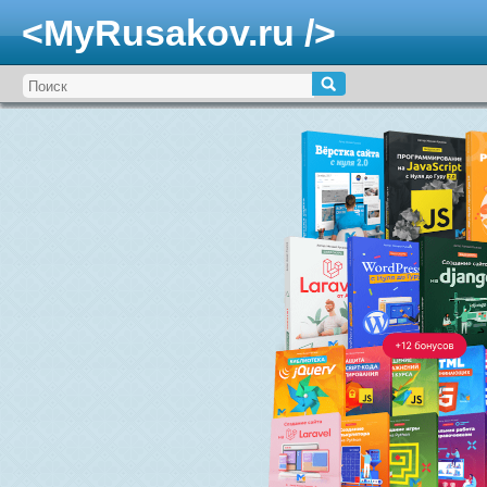
<MyRusakov.ru />