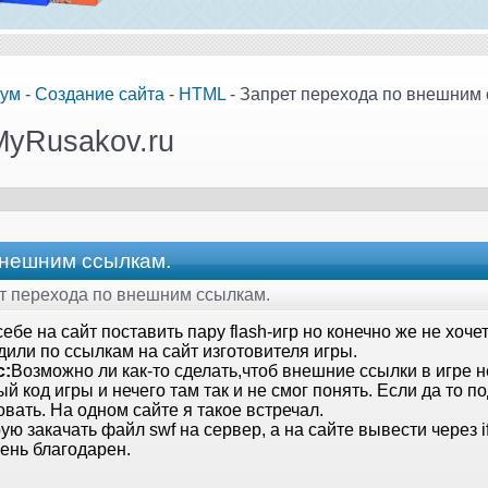
ум
-
Создание сайта
-
HTML
- Запрет перехода по внешним 
MyRusakov.ru
внешним ссылкам.
ет перехода по внешним ссылкам.
себе на сайт поставить пару flash-игр но конечно же не хоче
или по ссылкам на сайт изготовителя игры.
с:
Возможно ли как-то сделать,чтоб внешние ссылки в игре н
й код игры и нечего там так и не смог понять. Если да то п
вать. На одном сайте я такое встречал.
ю закачать файл swf на сервер, а на сайте вывести через i
ень благодарен.