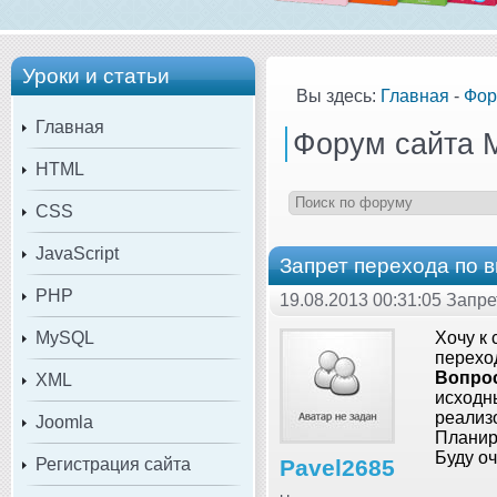
Уроки и статьи
Вы здесь:
Главная
-
Фор
Главная
Форум сайта 
HTML
CSS
JavaScript
Запрет перехода по 
PHP
19.08.2013 00:31:05 Запр
MySQL
Хочу к 
переход
Вопро
XML
исходны
реализо
Joomla
Планиру
Буду оч
Регистрация сайта
Pavel2685