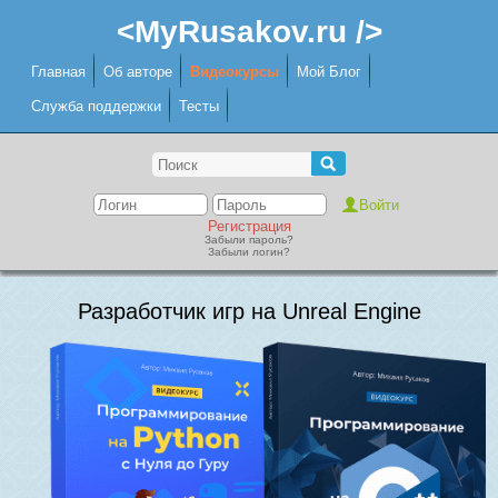
<MyRusakov.ru />
Главная
Об авторе
Видеокурсы
Мой Блог
Служба поддержки
Тесты
Регистрация
Забыли пароль?
Забыли логин?
Разработчик игр на Unreal Engine