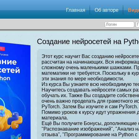
Главная
Об авторе
Вид
Создание нейросетей на Pyth
Этот курс научит Вас созданию нейросете
рассчитан на начинающих. Вся информаци
сложному очень маленькими шажками. Пр
математики не требуется. Поскольку в ку
эти знания по мере необходимости.
Из курса Вы узнаете всю необходимую те
Научитесь создавать нейросети самых ра
обучать их. Также Вы создадите собстве
очень важно проделать для грамотного и
PyTorch. Затем Вы изучите и сам PyTorch.
Помимо уроков к курсу идут упражнения 
материала.
Ещё Вы получите Бонусы, дополняющие о
"Распознавание изображений", "Анализ н
отзыва", "Программирование на Python с 