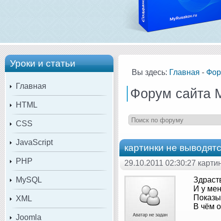
Уроки и статьи
Вы здесь:
Главная
-
Фор
Главная
Форум сайта 
HTML
CSS
JavaScript
картинки не выводят
PHP
29.10.2011 02:30:27 карт
MySQL
Здраст
И у мен
Показы
XML
В чём 
Joomla