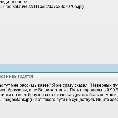
ледит в опере
s017.radikal.ru/i432/1110/dc/da7528c7070a.jpg
инки не выводятся
ы тут мне рассказываете? Я же сразу сказал: "Неверный пут
ют браузеры, а не Ваша картинка. Путь неправильный 99.9%
тинки во всех браузерах отключены. Другого быть не может,
 images/tank.jpg - вот такого пути не существует. Ищите зде