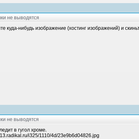
инки не выводятся
те куда-нибудь изображение (хостинг изображений) и скинь
нки не выводятся
ледит в гугол хроме.
s013.radikal.ru/i325/1110/4d/23e9b6d04826.jpg