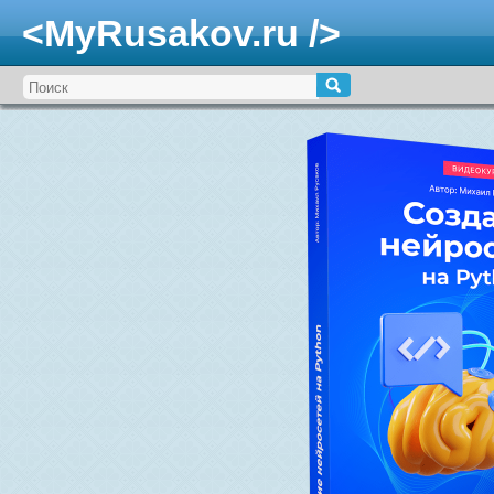
<MyRusakov.ru />