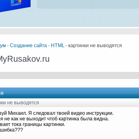
ум
-
Создание сайта
-
HTML
- картинки не выводятся
MyRusakov.ru
ся
инки не выводятся
вуй Михаил. Я следовал твоей видео инструкции.
я не как не выходит чтоб картинка была видна.
вает тока границы картинки.
ошибка???