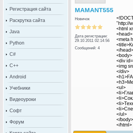
Регистрация сайта
MAMANT555
<!DOCT
Новичок
Раскрутка сайта
"http:/
<html x
Java
<head>
Дата регистрации:
<meta h
29.10.2011 02:14:56
Python
<title
Сообщений: 4
</head
C#
<body>
<div id
C++
<img sr
</div>
Android
<h1>F
<h3>Ме
<ul>
Учебники
<li>Гла
<li>Сок
Видеоуроки
<li>Тех
<li>Спе
Софт
</ul>
</body
Форум
</html>