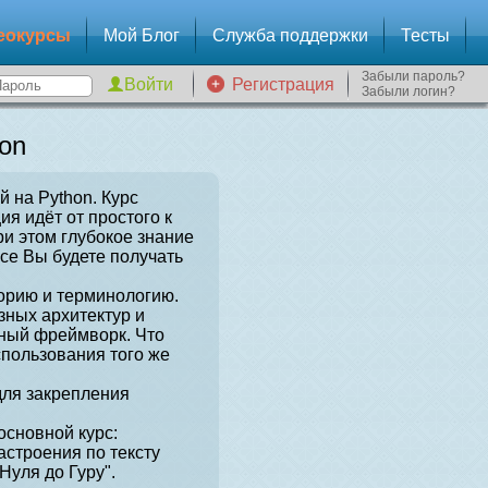
еокурсы
Мой Блог
Служба поддержки
Тесты
Забыли пароль?
Регистрация
Забыли логин?
on
й на Python. Курс
я идёт от простого к
и этом глубокое знание
рсе Вы будете получать
орию и терминологию.
зных архитектур и
нный фреймворк. Что
спользования того же
для закрепления
сновной курс:
астроения по тексту
Нуля до Гуру".