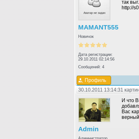
так выг
http://
MAMANT555
Новичок
Дата регистрации:
29.10.2011 02:14:56
Сообщений: 4
Профиль
30.10.2011 13:14:31 карт
И что В
добавля
Вас кар
верный.
Admin
Администратор