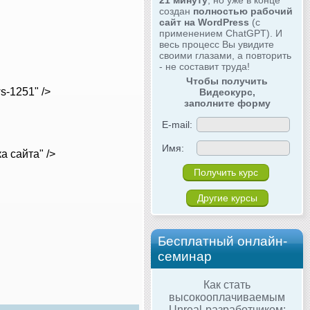
21 минуту
, но уже в конце
создан
полностью рабочий
сайт на WordPress
(с
применением ChatGPT). И
весь процесс Вы увидите
своими глазами, а повторить
- не составит труда!
Чтобы получить
ws-1251" />
Видеокурс,
заполните форму
E-mail:
Имя:
ка сайта" />
Другие курсы
Бесплатный онлайн-
семинар
Как стать
высокооплачиваемым
Unreal-разработчиком: