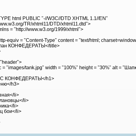
YPE html PUBLIC "-//W3C//DTD XHTML 1.1//EN"
/www.w3.org/TR/xhtml11/DTD/xhtml11.dtd">
mlns = "http://www.w3.org/1999/xhtml">
ttp-equiv = "Content-Type" content = "text/html; charset=windo
>Клан КОНФЕДЕРАТЫ</title>
>
="header">
c = "images/tank.jpg" width = "100%" height = "30%" alt = "Шап
AC КОНФЕДЕРАТЫ</h1>
ню</h3>
вная</li>
лановцы</li>
ника</li>
ц бои</li>
>