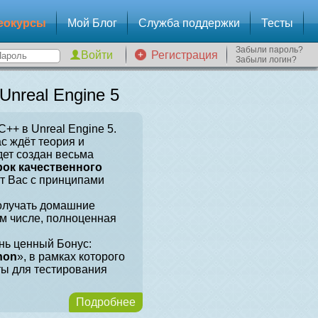
еокурсы
Мой Блог
Служба поддержки
Тесты
Забыли пароль?
Регистрация
Забыли логин?
nreal Engine 5
++ в Unreal Engine 5.
ас ждёт теория и
дет создан весьма
рок качественного
ит Вас с принципами
получать домашние
ом числе, полноценная
нь ценный Бонус:
hon
», в рамках которого
ты для тестирования
Подробнее