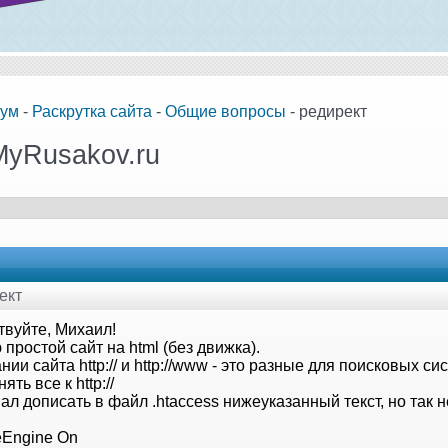
ум
-
Раскрутка сайта
-
Общие вопросы
- редирект
MyRusakov.ru
ект
твуйте, Михаил!
простой сайт на html (без движка).
нии сайта http:// и http://www - это разные для поисковых си
ять все к http://
л дописать в файл .htaccess нижеуказанный текст, но так н
eEngine On