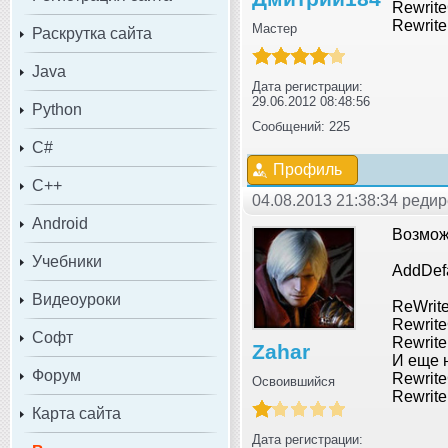
Rewrit
RewriteR
Мастер
Раскрутка сайта
Java
Дата регистрации:
29.06.2012 08:48:56
Python
Сообщений: 225
C#
Профиль
C++
04.08.2013 21:38:34 редир
Android
Возмож
Учебники
AddDef
Видеоуроки
ReWrit
Rewrit
Софт
RewriteR
Zahar
И еще н
Форум
Rewrite
Освоившийся
Rewrite
Карта сайта
Дата регистрации: