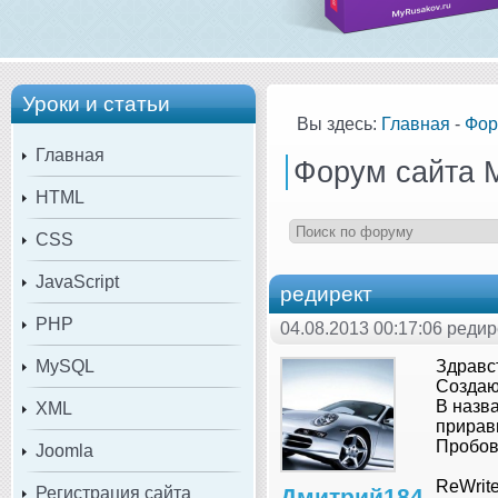
Уроки и статьи
Вы здесь:
Главная
-
Фор
Главная
Форум сайта 
HTML
CSS
JavaScript
редирект
PHP
04.08.2013 00:17:06 редир
MySQL
Здравс
Создаю 
В назва
XML
приравн
Пробова
Joomla
ReWrit
Регистрация сайта
Дмитрий184