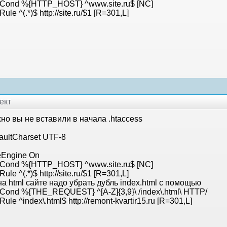
eCond %{HTTP_HOST} ^www.site.ru$ [NC]
ule ^(.*)$ http://site.ru/$1 [R=301,L]
ект
но вы не вставили в начала .htaccess
aultCharset UTF-8
eEngine On
eCond %{HTTP_HOST} ^www.site.ru$ [NC]
ule ^(.*)$ http://site.ru/$1 [R=301,L]
а html сайте надо убрать дубль index.html с помощью
Cond %{THE_REQUEST} ^[A-Z]{3,9}\ /index\.html\ HTTP/
Rule ^index\.html$ http://remont-kvartir15.ru [R=301,L]