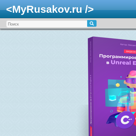
<MyRusakov.ru />