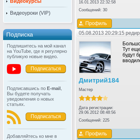
Видеокурсы
16.01.2013 22:32:58
Сообщений: 30
Видеоуроки (VIP)
Профиль
05.08.2013 20:29:15 редир
Подписка
Большо
Подпишитесь на мой канал
Тут еще
на YouTube, где я регулярно
будут б
публикую новые видео.
вводил
Подписаться
Дмитрий184
Подписавшись по
E-mail
,
Мастер
Вы будете получать
уведомления о новых
статьях.
Дата регистрации:
29.06.2012 08:48:56
Подписаться
Сообщений: 225
Профиль
Добавляйтесь ко мне в