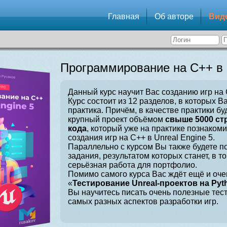
Главная
Об авторе
Вид
Программирование на C++ в U
Данный курс научит Вас созданию игр на C
Курс состоит из 12 разделов, в которых В
практика. Причём, в качестве практики бу
крупный проект объёмом
свыше 5000 ст
кода
, который уже на практике познаком
создания игр на C++ в Unreal Engine 5.
Параллельно с курсом Вы также будете 
задания, результатом которых станет, в т
серьёзная работа для портфолио.
Помимо самого курса Вас ждёт ещё и оче
«
Тестирование Unreal-проектов на Pyt
Вы научитесь писать очень полезные тес
самых разных аспектов разработки игр.