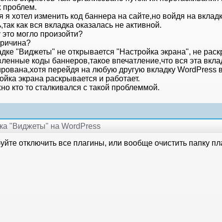
х проблем.
 я хотел изменить код баннера на сайте,но войдя на вкладк
,так как вся вкладка оказалась не активной.
 это могло произойти?
причина?
адке "Виджеты" не открывается "Настройка экрана", не рас
вленные коды баннеров,такое впечатление,что вся эта вкла
ирована,хотя перейдя на любую другую вкладку WordPress в
ойка экрана раскрывается и работает.
но кто то сталкивался с такой проблеммой.
дка "Виджеты" на WordPress
уйте отключить все плагины, или вообще очистить папку пл