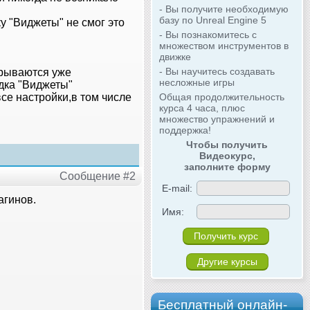
- Вы получите необходимую
базу по Unreal Engine 5
у "Виджеты" не смог это
- Вы познакомитесь с
множеством инструментов в
движке
- Вы научитесь создавать
крываются уже
несложные игры
дка "Виджеты"
Общая продолжительность
се настройки,в том числе
курса 4 часа, плюс
множество упражнений и
поддержка!
Чтобы получить
Видеокурс,
заполните форму
Сообщение #2
E-mail:
агинов.
Имя:
Другие курсы
Бесплатный онлайн-