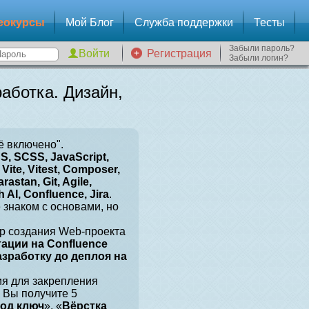
еокурсы
Мой Блог
Служба поддержки
Тесты
Забыли пароль?
Регистрация
Забыли логин?
аботка. Дизайн,
ё включено".
, SCSS, JavaScript,
Vite, Vitest, Composer,
arastan, Git, Agile,
 AI, Confluence, Jira
.
е знаком с основами, но
р создания Web-проекта
тации на Confluence
разработку до деплоя на
ия для закрепления
 Вы получите 5
под ключ
», «
Вёрстка