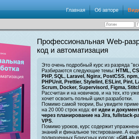
Главная
Об авторе
Вид
Профессиональная Web-разр
код и автоматизация
Это очень подробный курс из разряда "вс
Разбираются следующие темы:
HTML, CSS
PHP, SQL, Laravel, Nginx, PostCSS, npm, 
PHPUnit, Prettier, Stylelint, ESLint, Pint, L
Scrum, Docker, Supervisord, Figma, Stitch
Рассчитан и на новичков, и на тех, кто уж
хочет освоить полный цикл разработки.
Помимо самой теории, Вы увидите приме
на 20 000 строк кода:
от идеи и докумен
через планирование на Jira, fullstack-
VPS
.
Помимо уроков, курс содержит упражнен
знаний и финальное тестирование. А ещё
полноценных Бонусных курсов: «
GitLab 