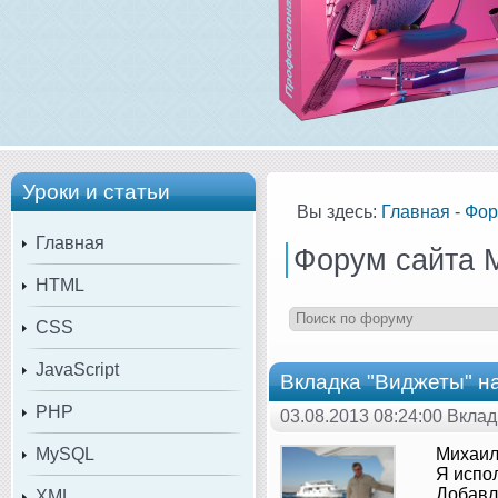
Уроки и статьи
Вы здесь:
Главная
-
Фор
Главная
Форум сайта 
HTML
CSS
JavaScript
Вкладка "Виджеты" н
PHP
03.08.2013 08:24:00 Вкла
MySQL
Михаил
Я испол
Добавл
XML