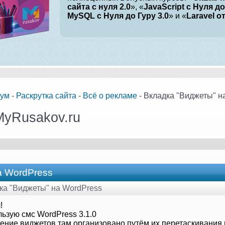
сайта с нуля 2.0
», «
JavaScript с Нуля до
MySQL с Нуля до Гуру 3.0
» и «
Laravel о
ум
-
Раскрутка сайта
-
Всё о рекламе
- Вкладка "Виджеты" н
MyRusakov.ru
а WordPress
дка "Виджеты" на WordPress
!
ьзую смс WordPress 3.1.0
ение виджетов там организовано путём их перетаскивания 