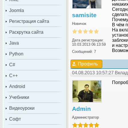
никаки
Сегодня
Joomla
samisite
сделать
Почему
Регистрация сайта
Новичок
В чём 
На вкл
Раскрутка сайта
устано
заблок
Дата регистрации:
Java
10.03.2013 06:13:59
и настр
Возмож
Сообщений: 7
Python
Профиль
C#
04.08.2013 10:57:27 Вкла
C++
Попроб
Android
Учебники
Admin
Видеоуроки
Администратор
Софт