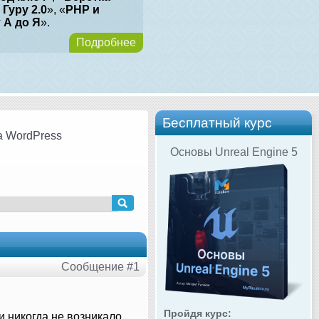
 Гуру 2.0
», «
PHP и
т А до Я
».
Подробнее
Бесплатный курс
а WordPress
Основы Unreal Engine 5
Сообщение #1
Пройдя курс:
и никогда не возникало