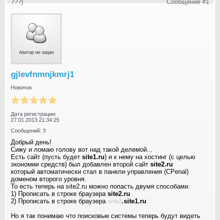
???)
Сообщение #1
gjlevfnmnjkmrj1
Новичок
Дата регистрации:
27.01.2013 21:34:25
Сообщений: 3
Добрый день!
Сижу и ломаю голову вот над такой делемой...
Есть сайт (пусть будет
site1.ru
) и к нему на хостинг (с целью
экономии средств) был добавлен второй сайт
site2.ru
который автоматически стал в панели управления (CPenal)
доменом второго уровня.
То есть теперь на site2.ru можно попасть двумя способами.
1) Прописать в строке браузера
site2.ru
2) Прописать в строке браузера
site2
.site1.ru
Но я так понимаю что поисковые системы теперь будут видеть