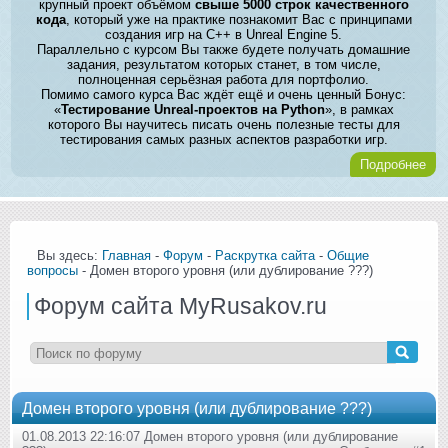
крупный проект объёмом
свыше 5000 строк качественного
кода
, который уже на практике познакомит Вас с принципами
создания игр на C++ в Unreal Engine 5.
Параллельно с курсом Вы также будете получать домашние
задания, результатом которых станет, в том числе,
полноценная серьёзная работа для портфолио.
Помимо самого курса Вас ждёт ещё и очень ценный Бонус:
«
Тестирование Unreal-проектов на Python
», в рамках
которого Вы научитесь писать очень полезные тесты для
тестирования самых разных аспектов разработки игр.
Подробнее
Вы здесь:
Главная
-
Форум
-
Раскрутка сайта
-
Общие
вопросы
- Домен второго уровня (или дублирование ???)
Форум сайта MyRusakov.ru
Домен второго уровня (или дублирование ???)
01.08.2013 22:16:07 Домен второго уровня (или дублирование