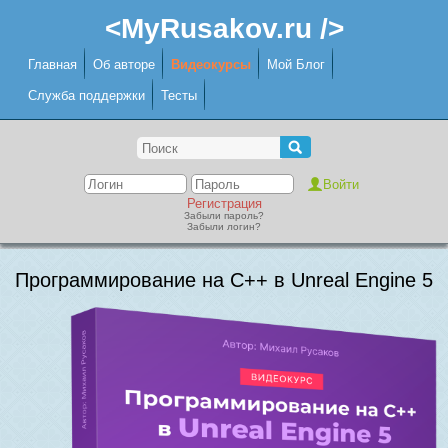
<MyRusakov.ru />
Главная
Об авторе
Видеокурсы
Мой Блог
Служба поддержки
Тесты
Регистрация
Забыли пароль?
Забыли логин?
Программирование на C++ в Unreal Engine 5