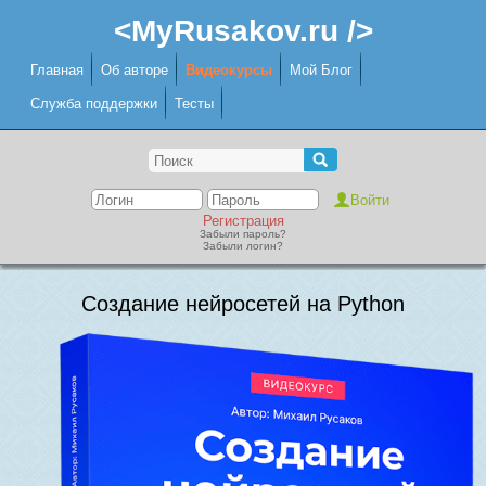
<MyRusakov.ru />
Главная
Об авторе
Видеокурсы
Мой Блог
Служба поддержки
Тесты
Регистрация
Забыли пароль?
Забыли логин?
Создание нейросетей на Python