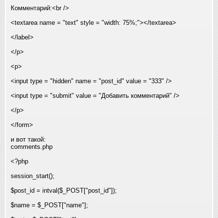
Комментарий:<br />
<textarea name = "text" style = "width: 75%;"></textarea>
</label>
</p>
<p>
<input type = "hidden" name = "post_id" value = "333" />
<input type = "submit" value = "Добавить комментарий" />
</p>
</form>
и вот такой:
comments.php
<?php
session_start();
$post_id = intval($_POST["post_id"]);
$name = $_POST["name"];