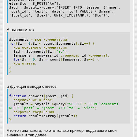
else $to = $_POST["to"];
$add = $mysqli->query("INSERT INTO `lesson` (`name`,
`post_id`, `text`, `date`, `to`) VALUES ('$name',
'$post_id', '$text', UNIX_TIMESTAMP(), '$to')"
;
А выводим так
$comments
=
все
комментарии;
for
(
$i
=
0
;
$i
<
count
(
$comments
);
$i
++)
{
код
основного
комментария
$id
=
$comments
[
$i
][
"id"
];
$answers
=
answers
(
id
страницы,
id
коммента);
for
(
$j
=
0
;
$j
<
count
(
$answers
);
$j
++)
{
код
ответа;
}
}
и функция вывода ответов
function
answers
(
$post
,
$id
)
{
подключение
к
базе;
$result
=
$mysqli
->
query
(
"SELECT * FROM `comments`
WHERE `post` = '$post' AND `to` = '$id'"
;
закрытие
соединения;
return
resultToArray
(
$result
);
}
Что-то типа такого, но это только пример, подставьте свои
значения и так далее.