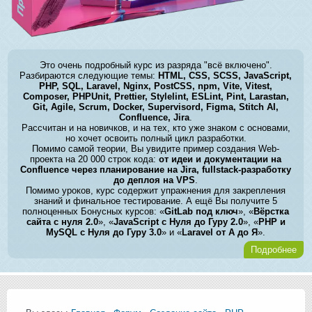
Это очень подробный курс из разряда "всё включено".
Разбираются следующие темы:
HTML, CSS, SCSS, JavaScript,
PHP, SQL, Laravel, Nginx, PostCSS, npm, Vite, Vitest,
Composer, PHPUnit, Prettier, Stylelint, ESLint, Pint, Larastan,
Git, Agile, Scrum, Docker, Supervisord, Figma, Stitch AI,
Confluence, Jira
.
Рассчитан и на новичков, и на тех, кто уже знаком с основами,
но хочет освоить полный цикл разработки.
Помимо самой теории, Вы увидите пример создания Web-
проекта на 20 000 строк кода:
от идеи и документации на
Confluence через планирование на Jira, fullstack-разработку
до деплоя на VPS
.
Помимо уроков, курс содержит упражнения для закрепления
знаний и финальное тестирование. А ещё Вы получите 5
полноценных Бонусных курсов: «
GitLab под ключ
», «
Вёрстка
сайта с нуля 2.0
», «
JavaScript с Нуля до Гуру 2.0
», «
PHP и
MySQL с Нуля до Гуру 3.0
» и «
Laravel от А до Я
».
Подробнее