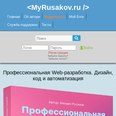
<MyRusakov.ru />
Главная
Об авторе
Видеокурсы
Мой Блог
Служба поддержки
Тесты
Регистрация
Забыли пароль?
Забыли логин?
Профессиональная Web-разработка. Дизайн,
код и автоматизация