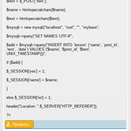
$text = $_POST["text"];
$name = htmlspecialchars($name);
$text = htmlspecialchars($text);
$mysqli = new mysqli("localhost", "root", "", "mybase"
;
$mysqli->query("SET NAMES 'UTF-8'"
;
$add = $mysqli->query("INSERT INTO `lesson` (`name`, `post_id`,
`text`, `date`) VALUES ('$name', '$post_id', '$text',
UNIX_TIMESTAMP())"
;
if ($add) {
$_SESSION['yes'] = 1;
$_SESSION['name'] = $name;
}
else $_SESSION['no'] = 1;
header("Location: ".$_SERVER["HTTP_REFERER"]);
?>
Профиль