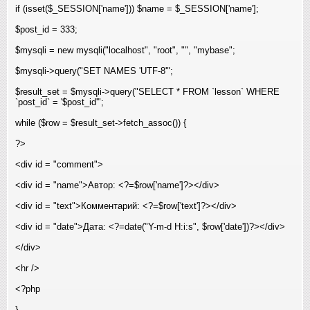
if (isset($_SESSION['name'])) $name = $_SESSION['name'];
$post_id = 333;
$mysqli = new mysqli("localhost", "root", "", "mybase"
;
$mysqli->query("SET NAMES 'UTF-8'"
;
$result_set = $mysqli->query("SELECT * FROM `lesson` WHERE
`post_id` = '$post_id'"
;
while ($row = $result_set->fetch_assoc()) {
?>
<div id = "comment">
<div id = "name">Автор: <?=$row['name']?></div>
<div id = "text">Комментарий: <?=$row['text']?></div>
<div id = "date">Дата: <?=date("Y-m-d H:i:s", $row['date'])?></div>
</div>
<hr />
<?php
}