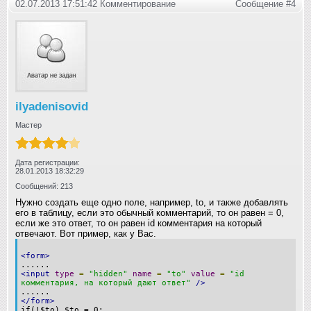
02.07.2013 17:51:42 Комментирование
Сообщение #4
ilyadenisovid
Мастер
Дата регистрации:
28.01.2013 18:32:29
Сообщений: 213
Нужно создать еще одно поле, например, to, и также добавлять
его в таблицу, если это обычный комментарий, то он равен = 0,
если же это ответ, то он равен id комментария на который
отвечают. Вот пример, как у Вас.
<form>
......
<input
type
=
"hidden"
name
=
"to"
value
=
"id
комментария, на который дают ответ"
/>
......
</form>
if(!$to) $to = 0;