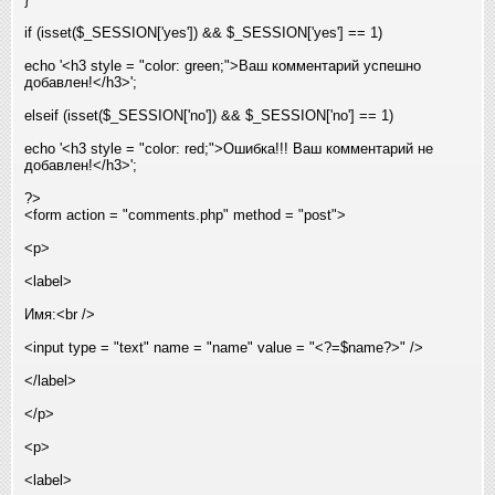
if (isset($_SESSION['yes']) && $_SESSION['yes'] == 1)
echo '<h3 style = "color: green;">Ваш комментарий успешно
добавлен!</h3>';
elseif (isset($_SESSION['no']) && $_SESSION['no'] == 1)
echo '<h3 style = "color: red;">Ошибка!!! Ваш комментарий не
добавлен!</h3>';
?>
<form action = "comments.php" method = "post">
<p>
<label>
Имя:<br />
<input type = "text" name = "name" value = "<?=$name?>" />
</label>
</p>
<p>
<label>