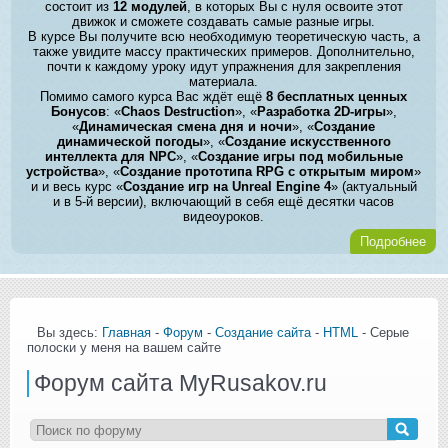
состоит из
12 модулей
, в которых Вы с нуля освоите этот
движок и сможете создавать самые разные игры.
В курсе Вы получите всю необходимую теоретическую часть, а
также увидите массу практических примеров. Дополнительно,
почти к каждому уроку идут упражнения для закрепления
материала.
Помимо самого курса Вас ждёт ещё
8 бесплатных ценных
Бонусов
: «
Chaos Destruction
», «
Разработка 2D-игры
»,
«
Динамическая смена дня и ночи
», «
Создание
динамической погоды
», «
Создание искусственного
интеллекта для NPC
», «
Создание игры под мобильные
устройства
», «
Создание прототипа RPG с открытым миром
»
и и весь курс «
Создание игр на Unreal Engine 4
» (актуальный
и в 5-й версии), включающий в себя ещё десятки часов
видеоуроков.
Подробнее
Вы здесь:
Главная
-
Форум
-
Создание сайта
-
HTML
- Серые
полоски у меня на вашем сайте
Форум сайта MyRusakov.ru