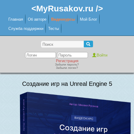
<MyRusakov.ru />
Главная
Об авторе
Видеокурсы
Мой Блог
Служба поддержки
Тесты
Регистрация
Забыли пароль?
Забыли логин?
Создание игр на Unreal Engine 5