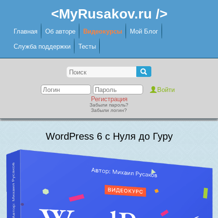
<MyRusakov.ru />
Главная
Об авторе
Видеокурсы
Мой Блог
Служба поддержки
Тесты
Регистрация
Забыли пароль?
Забыли логин?
WordPress 6 с Нуля до Гуру