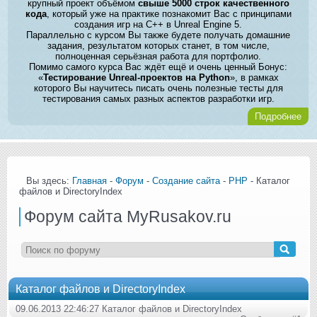
крупный проект объёмом
свыше 5000 строк качественного
кода
, который уже на практике познакомит Вас с принципами
создания игр на C++ в Unreal Engine 5.
Параллельно с курсом Вы также будете получать домашние
задания, результатом которых станет, в том числе,
полноценная серьёзная работа для портфолио.
Помимо самого курса Вас ждёт ещё и очень ценный Бонус:
«
Тестирование Unreal-проектов на Python
», в рамках
которого Вы научитесь писать очень полезные тесты для
тестирования самых разных аспектов разработки игр.
Подробнее
Вы здесь:
Главная
-
Форум
-
Создание сайта
-
PHP
- Каталог
файлов и DirectoryIndex
Форум сайта MyRusakov.ru
Каталог файлов и DirectoryIndex
09.06.2013 22:46:27 Каталог файлов и DirectoryIndex