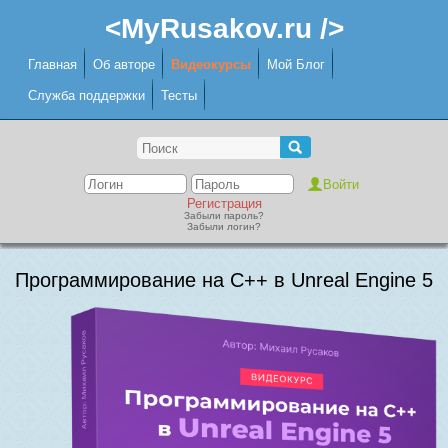
<MyRusakov.ru />
Главная
Об авторе
Видеокурсы
Мой Блог
Служба поддержки
Тесты
Регистрация
Забыли пароль?
Забыли логин?
Программирование на C++ в Unreal Engine 5