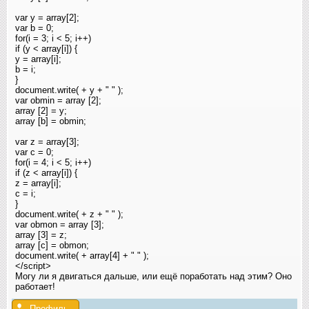
var y = array[2];
var b = 0;
for(i = 3; i < 5; i++)
if (y < array[i]) {
y = array[i];
b = i;
}
document.write( + y + " " );
var obmin = array [2];
array [2] = y;
array [b] = obmin;
var z = array[3];
var c = 0;
for(i = 4; i < 5; i++)
if (z < array[i]) {
z = array[i];
c = i;
}
document.write( + z + " " );
var obmon = array [3];
array [3] = z;
array [c] = obmon;
document.write( + array[4] + " " );
</script>
Могу ли я двигаться дальше, или ещё поработать над этим? Оно
работает!
Профиль