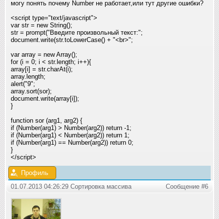
могу понять почему Number не работает,или тут другие ошибки?
<script type="text/javascript">
var str = new String();
str = prompt("Введите произвольный текст:"
;
document.write(str.toLowerCase() + "<br>"
;
var array = new Array();
for (i = 0; i < str.length; i++){
array[i] = str.charAt(i);
array.length;
alert("9"
;
array.sort(sor);
document.write(array[i]);
}
function sor (arg1, arg2) {
if (Number(arg1) > Number(arg2)) return -1;
if (Number(arg1) < Number(arg2)) return 1;
if (Number(arg1) == Number(arg2)) return 0;
}
</script>
Профиль
01.07.2013 04:26:29 Сортировка массива
Сообщение #6