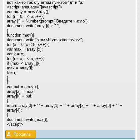
вот как-то так с учетом пунктов "д" и "ж"
<script language="javascript">
var array = new Array();
for (i = 0; i < 5; i++){
array [i] = Number(prompt("Введите число"
);
document.write(array [i] + " "
;
}
function max(){
document.write("<br><br>maximum<br>"
;
for (x = 0; x < 5; x++) {
var max = array [x];
var k = x;
for (i = x; i < 5; i++){
if (max < array[i]){
max = array[i];
k = i;
}
}
var buf = array[x];
array[x] = max;
array[k] = buf;
}
return array[0] + ' ' + array[1] + ' ' + array[2] + ' ' + array[3] + ' ' +
array[4];
}
document.write(max());
</script>
Профиль