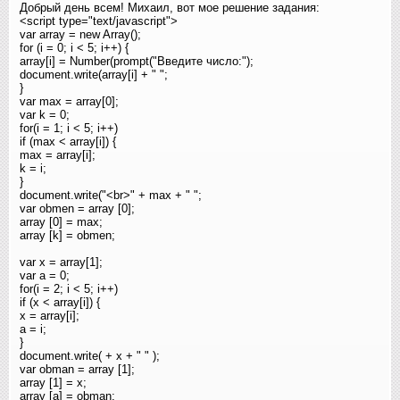
Добрый день всем! Михаил, вот мое решение задания:
<script type="text/javascript">
var array = new Array();
for (i = 0; i < 5; i++) {
array[i] = Number(prompt("Введите число:"
);
document.write(array[i] + " "
;
}
var max = array[0];
var k = 0;
for(i = 1; i < 5; i++)
if (max < array[i]) {
max = array[i];
k = i;
}
document.write("<br>" + max + " "
;
var obmen = array [0];
array [0] = max;
array [k] = obmen;
var x = array[1];
var a = 0;
for(i = 2; i < 5; i++)
if (x < array[i]) {
x = array[i];
a = i;
}
document.write( + x + " " );
var obman = array [1];
array [1] = x;
array [a] = obman;