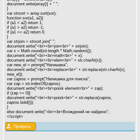
document.write(array[i] + " "
;
}
var strsort = array.sort(sor);
function sor(a1, a2){
if (a1 < a2) return 1;
if (a1 > a2) return -1;
if (a1 == a2) return 0;
}
var strjoin = strsort.join(" "
;
document.write("<br><br>join<br>" + strjoin);
var x = Math.round(str.length * Math.random());
document.write("<br><br>math<br>" + x);
document.write("<br><br>elem<br>" + str.charAt(x));
var new_el = prompt("Напишика"
;
document.write("<br><br>replace<br>" + str.replace(str.charAt(x),
new_el));
var zapros = prompt("Напишика для поиска"
;
var zap = str.indexOf(zapros);
document.write("<br><br>poisk element<br>" + zap);
if (zap >= 0){
document.write("<br><br>poisk<br>" + str.replace(zapros,
zapros.bold()));
}
else document.write("<br><br>Вхождений не найдено"
;
</script>
Профиль