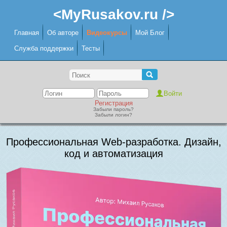
<MyRusakov.ru />
Главная
Об авторе
Видеокурсы
Мой Блог
Служба поддержки
Тесты
Регистрация
Забыли пароль?
Забыли логин?
Профессиональная Web-разработка. Дизайн,
код и автоматизация