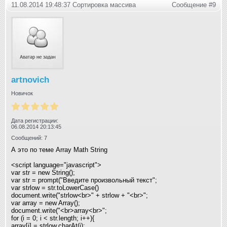
11.08.2014 19:48:37 Сортировка массива
Сообщение #9
artnovich
Новичок
Дата регистрации:
06.08.2014 20:13:45
Сообщений: 7
А это по теме Array Math String
<script language="javascript">
var str = new String();
var str = prompt("Введите произвольный текст"
;
var strlow = str.toLowerCase()
document.write("strlow<br>" + strlow + "<br>"
;
var array = new Array();
document.write("<br>array<br>"
;
for (i = 0; i < str.length; i++){
array[i] = strlow.charAt(i);