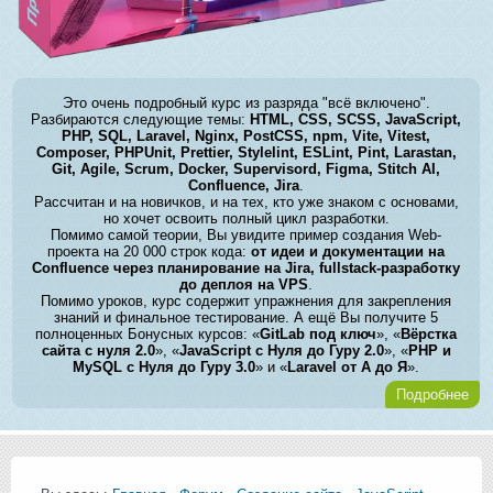
Это очень подробный курс из разряда "всё включено".
Разбираются следующие темы:
HTML, CSS, SCSS, JavaScript,
PHP, SQL, Laravel, Nginx, PostCSS, npm, Vite, Vitest,
Composer, PHPUnit, Prettier, Stylelint, ESLint, Pint, Larastan,
Git, Agile, Scrum, Docker, Supervisord, Figma, Stitch AI,
Confluence, Jira
.
Рассчитан и на новичков, и на тех, кто уже знаком с основами,
но хочет освоить полный цикл разработки.
Помимо самой теории, Вы увидите пример создания Web-
проекта на 20 000 строк кода:
от идеи и документации на
Confluence через планирование на Jira, fullstack-разработку
до деплоя на VPS
.
Помимо уроков, курс содержит упражнения для закрепления
знаний и финальное тестирование. А ещё Вы получите 5
полноценных Бонусных курсов: «
GitLab под ключ
», «
Вёрстка
сайта с нуля 2.0
», «
JavaScript с Нуля до Гуру 2.0
», «
PHP и
MySQL с Нуля до Гуру 3.0
» и «
Laravel от А до Я
».
Подробнее