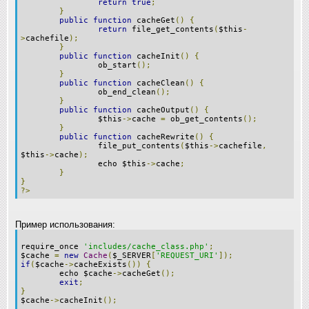
return
true
;
}
public
function
cacheGet
()
{
return
file_get_contents
(
$this
-
>
cachefile
);
}
public
function
cacheInit
()
{
ob_start
();
}
public
function
cacheClean
()
{
ob_end_clean
();
}
public
function
cacheOutput
()
{
$this
->
cache
=
ob_get_contents
();
}
public
function
cacheRewrite
()
{
file_put_contents
(
$this
->
cachefile
,
$this
->
cache
);
echo $this
->
cache
;
}
}
?>
Пример использования:
require_once
'includes/cache_class.php'
;
$cache
=
new
Cache
(
$_SERVER
[
'REQUEST_URI'
]);
if
(
$cache
->
cacheExists
())
{
echo $cache
->
cacheGet
();
exit
;
}
$cache
->
cacheInit
();