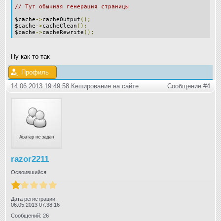
// Тут обычная генерация страницы
$cache
->
cacheOutput
();
$cache
->
cacheClean
();
$cache
->
cacheRewrite
();
Ну как то так
Профиль
14.06.2013 19:49:58 Кеширование на сайте
Сообщение #4
razor2211
Освоившийся
Дата регистрации:
06.05.2013 07:38:16
Сообщений: 26