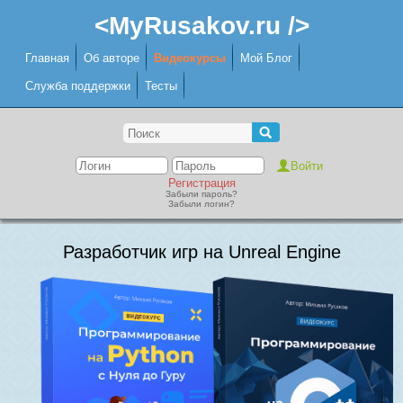
<MyRusakov.ru />
Главная
Об авторе
Видеокурсы
Мой Блог
Служба поддержки
Тесты
Регистрация
Забыли пароль?
Забыли логин?
Разработчик игр на Unreal Engine