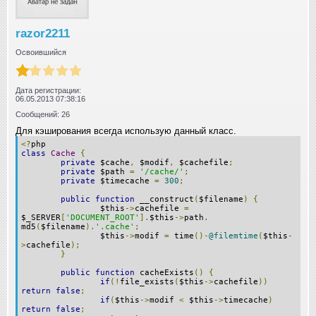
razor2211
Освоившийся
Дата регистрации:
06.05.2013 07:38:16
Сообщений: 26
Для кэширования всегда использую данный класс.
<?
php
class
Cache
{
private
$cache
,
$modif
,
$cachefile
;
private
$path
=
'/cache/'
;
private
$timecache
=
300
;
public
function
__construct
(
$filename
)
{
$this
->
cachefile
=
$_SERVER
[
'DOCUMENT_ROOT'
].
$this
->
path
.
md5
(
$filename
).
'.cache'
;
$this
->
modif
=
time
()-
@filemtime
(
$this
-
>
cachefile
);
}
public
function
cacheExists
()
{
if
(!
file_exists
(
$this
->
cachefile
))
return
false
;
if
(
$this
->
modif
<
$this
->
timecache
)
return
false
;