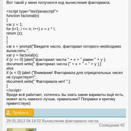
Вот такой у меня получился код вычисления факториала:
<script type="text/javascript">
function factorial(n)
{
var z = 1;
for (i=1; i <= n; i++) z = z * i;
return (z);
}
{
var x = prompt("Введите число, факториал которого необходимо
вычислить:"
;
var y = factorial(x);
if (x >= 0) {alert("факториал числа " + x + " равен " + y );
document.write(" факториал числа (" + x + "
= " + y );}
else
if (x < 0) {alert ("Внимание! Факториала для отрицательных чисел
не существует!"
;
document.write(" Факториалa нет! "
;}
}
</script>
Вроде всё работает, хотелось бы знать какие варианты ещё есть,
может есть намного лучше, правильнее? Поправки и критику
приветствую)
Профиль
29.05.2013 04:14:02 Вычисление факториала числа.
Сообщение #2