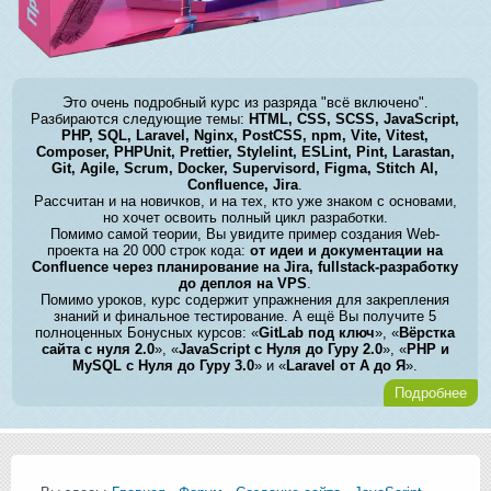
Это очень подробный курс из разряда "всё включено".
Разбираются следующие темы:
HTML, CSS, SCSS, JavaScript,
PHP, SQL, Laravel, Nginx, PostCSS, npm, Vite, Vitest,
Composer, PHPUnit, Prettier, Stylelint, ESLint, Pint, Larastan,
Git, Agile, Scrum, Docker, Supervisord, Figma, Stitch AI,
Confluence, Jira
.
Рассчитан и на новичков, и на тех, кто уже знаком с основами,
но хочет освоить полный цикл разработки.
Помимо самой теории, Вы увидите пример создания Web-
проекта на 20 000 строк кода:
от идеи и документации на
Confluence через планирование на Jira, fullstack-разработку
до деплоя на VPS
.
Помимо уроков, курс содержит упражнения для закрепления
знаний и финальное тестирование. А ещё Вы получите 5
полноценных Бонусных курсов: «
GitLab под ключ
», «
Вёрстка
сайта с нуля 2.0
», «
JavaScript с Нуля до Гуру 2.0
», «
PHP и
MySQL с Нуля до Гуру 3.0
» и «
Laravel от А до Я
».
Подробнее