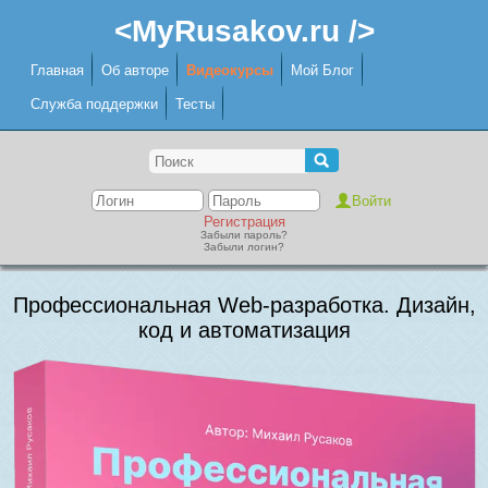
<MyRusakov.ru />
Главная
Об авторе
Видеокурсы
Мой Блог
Служба поддержки
Тесты
Регистрация
Забыли пароль?
Забыли логин?
Профессиональная Web-разработка. Дизайн,
код и автоматизация