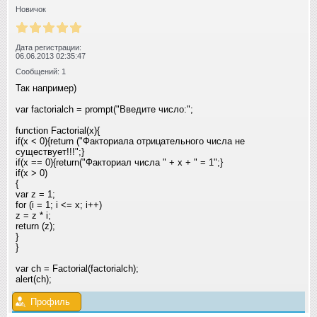
Новичок
Дата регистрации:
06.06.2013 02:35:47
Сообщений: 1
Так например)
var factorialch = prompt("Введите число:"
;
function Factorial(x){
if(x < 0){return ("Факториала отрицательного числа не
существует!!!"
;}
if(x == 0){return("Факториал числа " + x + " = 1"
;}
if(x > 0)
{
var z = 1;
for (i = 1; i <= x; i++)
z = z * i;
return (z);
}
}
var ch = Factorial(factorialch);
alert(ch);
Профиль