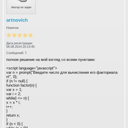
artnovich
Новичок
Дата регистрации:
06.08.2014 20:13:45
Сообщений: 7
полное решение на мой взгляд со всеми пунктами:
<script language="javascript">
var n = prompt("Введите число для вычисления его факториала
n!", 0);
if (n != null) {
function factor(n) {
var x = 1;
var i = 2;
while(i <= n) {
x = x * i;
i++;
}
return x;
}
if (n < 0) {