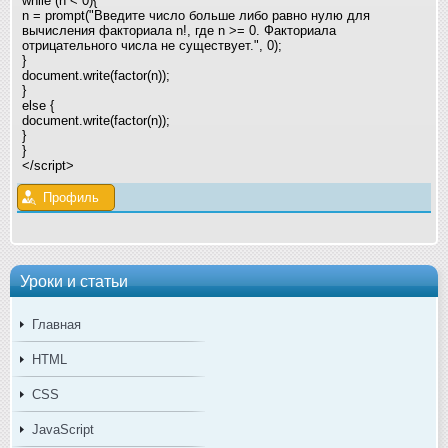
while (n < 0){
n = prompt("Введите число больше либо равно нулю для
вычисления факториала n!, где n >= 0. Факториала
отрицательного числа не существует.", 0);
}
document.write(factor(n));
}
else {
document.write(factor(n));
}
}
</script>
Профиль
Уроки и статьи
Главная
HTML
CSS
JavaScript