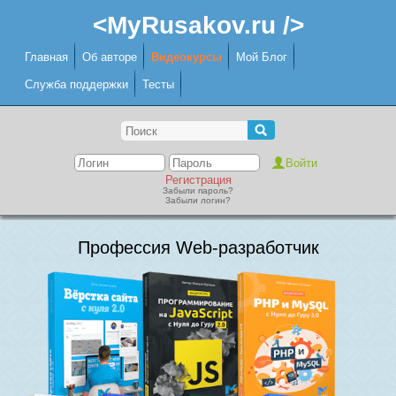
<MyRusakov.ru />
Главная
Об авторе
Видеокурсы
Мой Блог
Служба поддержки
Тесты
Регистрация
Забыли пароль?
Забыли логин?
Профессия Web-разработчик