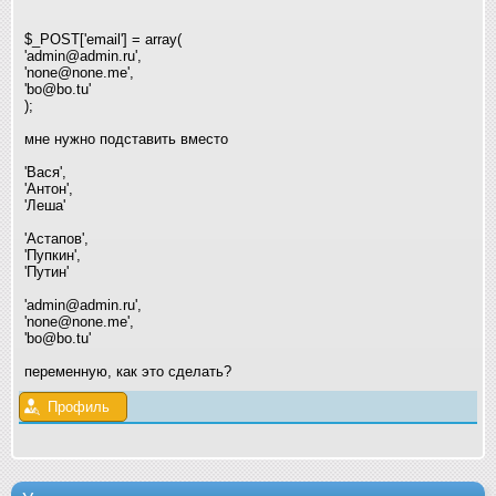
$_POST['email'] = array(
'admin@admin.ru',
'none@none.me',
'bo@bo.tu'
);
мне нужно подставить вместо
'Вася',
'Антон',
'Леша'
'Астапов',
'Пупкин',
'Путин'
'admin@admin.ru',
'none@none.me',
'bo@bo.tu'
переменную, как это сделать?
Профиль