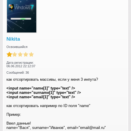
Nikita
Освоившийся
Дата регистрации:
06.06.2012 22:12:07
Сообщений: 36
как отсортировать массивы, если у меня 3 инпута?
<input name="name[1]" type="text" />
<input name="surname[1]" type="text" />
<input name="email[1]" type="text" />
как отсортировать например по ID поля "name"
Пример:
Ввел данные!
name="Вася", surname="Иванов", email="email@mail.ru"