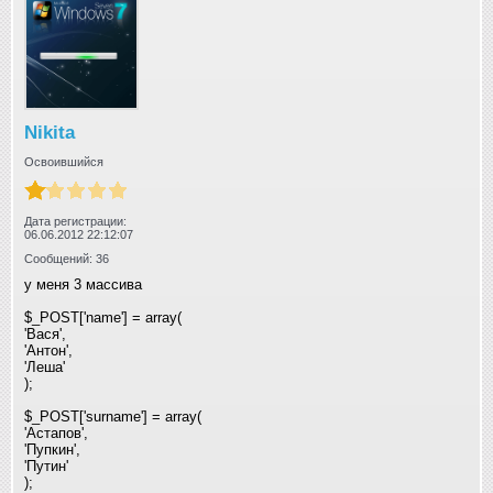
Nikita
Освоившийся
Дата регистрации:
06.06.2012 22:12:07
Сообщений: 36
у меня 3 массива
$_POST['name'] = array(
'Вася',
'Антон',
'Леша'
);
$_POST['surname'] = array(
'Астапов',
'Пупкин',
'Путин'
);