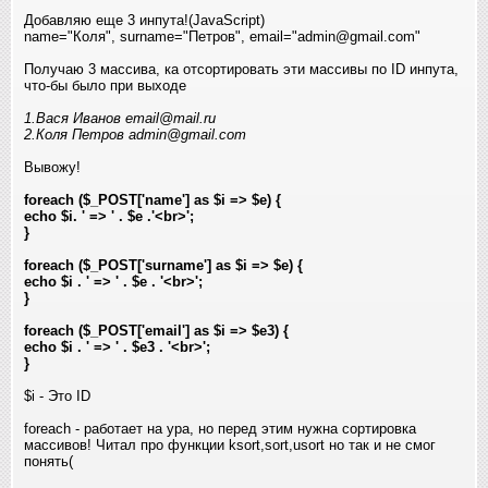
Добавляю еще 3 инпута!(JavaScript)
name="Коля", surname="Петров", email="admin@gmail.com"
Получаю 3 массива, ка отсортировать эти массивы по ID инпута,
что-бы было при выходе
1.Вася Иванов email@mail.ru
2.Коля Петров admin@gmail.com
Вывожу!
foreach ($_POST['name'] as $i => $e) {
echo $i. ' => ' . $e .'<br>';
}
foreach ($_POST['surname'] as $i => $e) {
echo $i . ' => ' . $e . '<br>';
}
foreach ($_POST['email'] as $i => $e3) {
echo $i . ' => ' . $e3 . '<br>';
}
$i - Это ID
foreach - работает на ура, но перед этим нужна сортировка
массивов! Читал про функции ksort,sort,usort но так и не смог
понять(