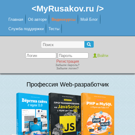
<MyRusakov.ru />
Главная
Об авторе
Видеокурсы
Мой Блог
Служба поддержки
Тесты
Регистрация
Забыли пароль?
Забыли логин?
Профессия Web-разработчик