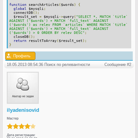
function
searchArticles
(
$words
)
{
global
$mysqli
;
connectDB
();
$result_set
=
$mysqli
->
query
(
"SELECT *, MATCH `title`
AGAINST ('$words') + MATCH `full_text` AGAINST
('$words') as relev FROM `articles` WHERE MATCH `title`
AGAINST ('$words') + MATCH `full_text` AGAINST
('$words') > 0 ORDER BY relev DESC"
;
closeDB
();
return
resultToArray
(
$result_set
);
}
Профиль
18.05.2013 08:54:36 Поиск по релевантности
Сообщение #2
ilyadenisovid
Мастер
Дата регистрации: