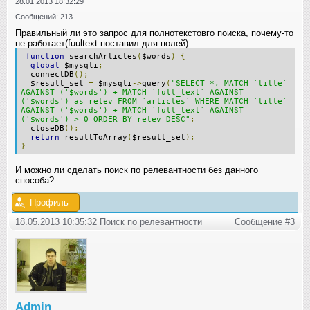
28.01.2013 18:32:29
Сообщений: 213
Правильный ли это запрос для полнотекстовго поиска, почему-то
не работает(fuultext поставил для полей):
function
searchArticles
(
$words
)
{
global
$mysqli
;
connectDB
();
$result_set
=
$mysqli
->
query
(
"SELECT *, MATCH `title`
AGAINST ('$words') + MATCH `full_text` AGAINST
('$words') as relev FROM `articles` WHERE MATCH `title`
AGAINST ('$words') + MATCH `full_text` AGAINST
('$words') > 0 ORDER BY relev DESC"
;
closeDB
();
return
resultToArray
(
$result_set
);
}
И можно ли сделать поиск по релевантности без данного
способа?
Профиль
18.05.2013 10:35:32 Поиск по релевантности
Сообщение #3
Admin