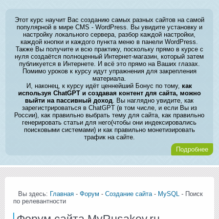
Этот курс научит Вас созданию самых разных сайтов на самой
популярной в мире CMS - WordPress. Вы увидите установку и
настройку локального сервера, разбор каждой настройки,
каждой кнопки и каждого пункта меню в панели WordPress.
Также Вы получите и всю практику, поскольку прямо в курсе с
нуля создаётся полноценный Интернет-магазин, который затем
публикуется в Интернете. И всё это прямо на Ваших глазах.
Помимо уроков к курсу идут упражнения для закрепления
материала.
И, наконец, к курсу идёт ценнейший Бонус по тому,
как
используя ChatGPT и создавая контент для сайта, можно
выйти на пассивный доход
. Вы наглядно увидите, как
зарегистрироваться в ChatGPT (в том числе, и если Вы из
России), как правильно выбрать тему для сайта, как правильно
генерировать статьи для него(чтобы они индексировались
поисковыми системами) и как правильно монетизировать
трафик на сайте.
Подробнее
Вы здесь:
Главная
-
Форум
-
Создание сайта
-
MySQL
- Поиск
по релевантности
Форум сайта MyRusakov.ru