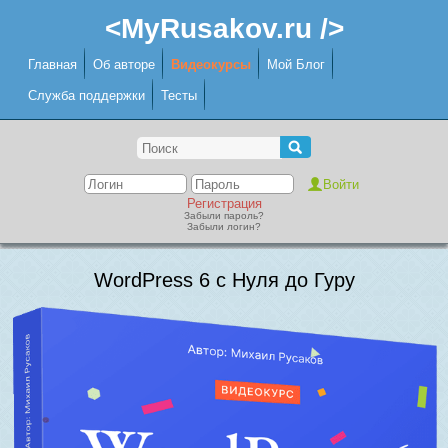
<MyRusakov.ru />
Главная
Об авторе
Видеокурсы
Мой Блог
Служба поддержки
Тесты
Регистрация
Забыли пароль?
Забыли логин?
WordPress 6 с Нуля до Гуру