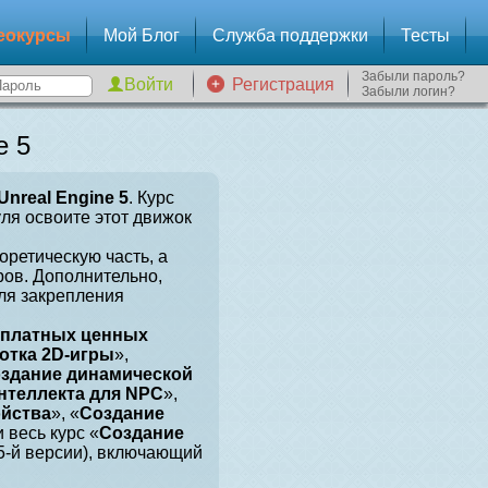
еокурсы
Мой Блог
Служба поддержки
Тесты
Забыли пароль?
Регистрация
Забыли логин?
e 5
Unreal Engine 5
. Курс
уля освоите этот движок
оретическую часть, а
ров. Дополнительно,
для закрепления
сплатных ценных
отка 2D-игры
»,
здание динамической
нтеллекта для NPC
»,
ойства
», «
Создание
и весь курс «
Создание
 5-й версии), включающий