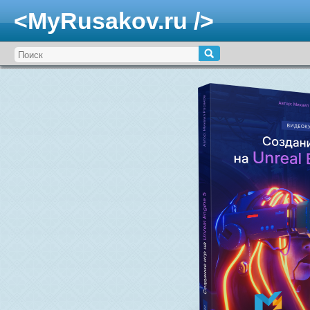
<MyRusakov.ru />