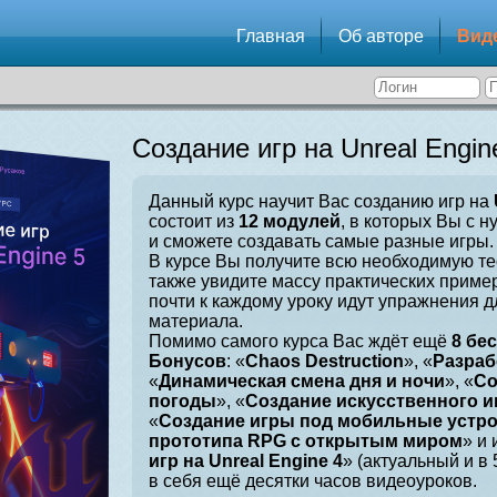
Главная
Об авторе
Вид
Создание игр на Unreal Engin
Данный курс научит Вас созданию игр на
состоит из
12 модулей
, в которых Вы с н
и сможете создавать самые разные игры.
В курсе Вы получите всю необходимую те
также увидите массу практических приме
почти к каждому уроку идут упражнения 
материала.
Помимо самого курса Вас ждёт ещё
8 бе
Бонусов
: «
Chaos Destruction
», «
Разраб
«
Динамическая смена дня и ночи
», «
Со
погоды
», «
Создание искусственного и
«
Создание игры под мобильные устр
прототипа RPG с открытым миром
» и 
игр на Unreal Engine 4
» (актуальный и в
в себя ещё десятки часов видеоуроков.