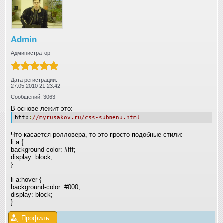
Admin
Администратор
Дата регистрации:
27.05.2010 21:23:42
Сообщений: 3063
В основе лежит это:
http
:
//myrusakov.ru/css-submenu.html
Что касается ролловера, то это просто подобные стили:
li a {
background-color: #fff;
display: block;
}
li a:hover {
background-color: #000;
display: block;
}
Профиль