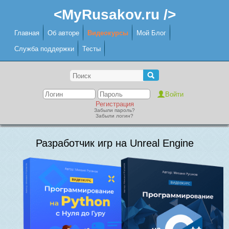
<MyRusakov.ru />
Главная
Об авторе
Видеокурсы
Мой Блог
Служба поддержки
Тесты
Регистрация
Забыли пароль?
Забыли логин?
Разработчик игр на Unreal Engine