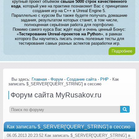
крупный проект объёмом
свыше 5000 строк качественного
кода
, который уже на практике познакомит Вас с принципами
создания игр на C++ в Unreal Engine 5.
Параллельно с курсом Вы также будете получать домашние
задания, результатом которых станет, в том числе,
полноценная серьёзная работа для портфолио.
Помимо самого курса Вас ждёт ещё и очень ценный Бонус:
«
Тестирование Unreal-проектов на Python
», в рамках
которого Вы научитесь писать очень полезные тесты для
тестирования самых разных аспектов разработки игр.
Подробнее
Вы здесь:
Главная
-
Форум
-
Создание сайта
-
PHP
- Как
записать $_SERVER['QUERY_STRING'] в сессию
Форум сайта MyRusakov.ru
Как записать $_SERVER['QUERY_STRING'] в сессию
06.05.2013 20:23:52 Как записать $_SERVER['QUERY_STRING'] в