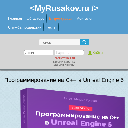
<MyRusakov.ru />
Главная
Об авторе
Видеокурсы
Мой Блог
Служба поддержки
Тесты
Регистрация
Забыли пароль?
Забыли логин?
Программирование на C++ в Unreal Engine 5