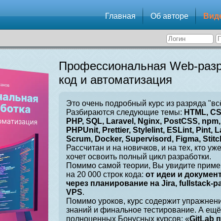
Главная
Об авторе
Вид
Профессиональная Web-разр
код и автоматизация
Это очень подробный курс из разряда "вс
Разбираются следующие темы:
HTML, CSS
PHP, SQL, Laravel, Nginx, PostCSS, npm, 
PHPUnit, Prettier, Stylelint, ESLint, Pint, L
Scrum, Docker, Supervisord, Figma, Stitch
Рассчитан и на новичков, и на тех, кто уж
хочет освоить полный цикл разработки.
Помимо самой теории, Вы увидите приме
на 20 000 строк кода:
от идеи и докумен
через планирование на Jira, fullstack-
VPS
.
Помимо уроков, курс содержит упражнен
знаний и финальное тестирование. А ещё
полноценных Бонусных курсов: «
GitLab 