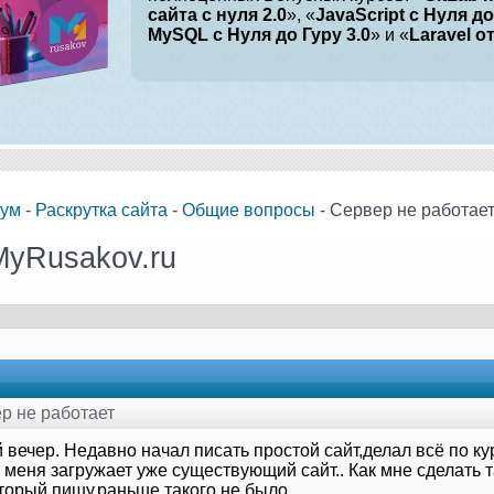
сайта с нуля 2.0
», «
JavaScript с Нуля до
MySQL с Нуля до Гуру 3.0
» и «
Laravel о
ум
-
Раскрутка сайта
-
Общие вопросы
- Сервер не работае
MyRusakov.ru
ер не работает
 вечер. Недавно начал писать простой сайт,делал всё по к
 меня загружает уже существующий сайт.. Как мне сделать 
оторый пишу,раньше такого не было