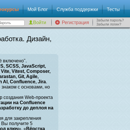
еокурсы
Мой Блог
Служба поддержки
Тесты
Забыли пароль?
Регистрация
Забыли логин?
аботка. Дизайн,
ё включено".
, SCSS, JavaScript,
Vite, Vitest, Composer,
arastan, Git, Agile,
 AI, Confluence, Jira
.
е знаком с основами, но
р создания Web-проекта
тации на Confluence
разработку до деплоя на
ия для закрепления
 Вы получите 5
под ключ
», «
Вёрстка