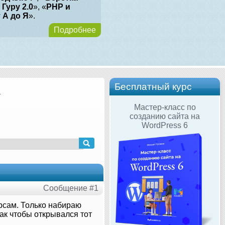
 Гуру 2.0
», «
PHP и
т А до Я
».
Подробнее
Бесплатный курс
т
Мастер-класс по
созданию сайта на
WordPress 6
Сообщение #1
урсам. Только набираю
так чтобы открывался тот