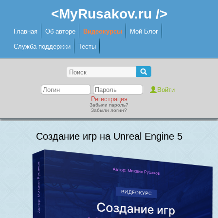
<MyRusakov.ru />
Главная
Об авторе
Видеокурсы
Мой Блог
Служба поддержки
Тесты
Регистрация
Забыли пароль?
Забыли логин?
Создание игр на Unreal Engine 5