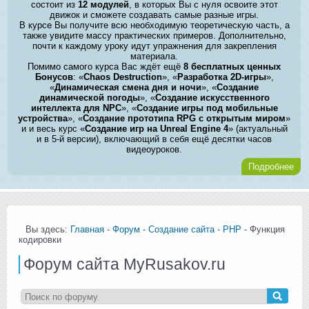
состоит из
12 модулей
, в которых Вы с нуля освоите этот
движок и сможете создавать самые разные игры.
В курсе Вы получите всю необходимую теоретическую часть, а
также увидите массу практических примеров. Дополнительно,
почти к каждому уроку идут упражнения для закрепления
материала.
Помимо самого курса Вас ждёт ещё
8 бесплатных ценных
Бонусов
: «
Chaos Destruction
», «
Разработка 2D-игры
»,
«
Динамическая смена дня и ночи
», «
Создание
динамической погоды
», «
Создание искусственного
интеллекта для NPC
», «
Создание игры под мобильные
устройства
», «
Создание прототипа RPG с открытым миром
»
и и весь курс «
Создание игр на Unreal Engine 4
» (актуальный
и в 5-й версии), включающий в себя ещё десятки часов
видеоуроков.
Подробнее
Вы здесь:
Главная
-
Форум
-
Создание сайта
-
PHP
- Функция
кодировки
Форум сайта MyRusakov.ru