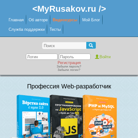
<MyRusakov.ru />
Главная
Об авторе
Видеокурсы
Мой Блог
Служба поддержки
Тесты
Регистрация
Забыли пароль?
Забыли логин?
Профессия Web-разработчик