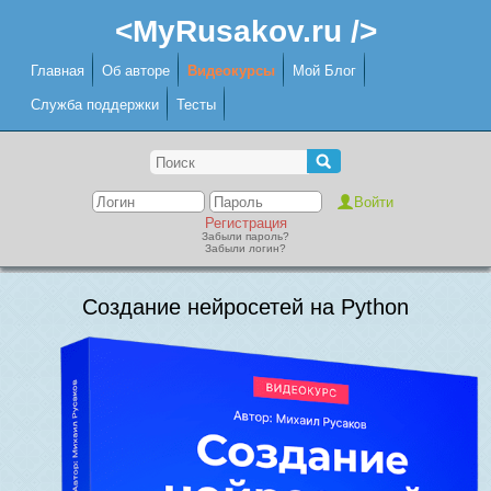
<MyRusakov.ru />
Главная
Об авторе
Видеокурсы
Мой Блог
Служба поддержки
Тесты
Регистрация
Забыли пароль?
Забыли логин?
Создание нейросетей на Python