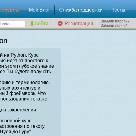
еокурсы
Мой Блог
Служба поддержки
Тесты
Забыли пароль?
Регистрация
Забыли логин?
on
й на Python. Курс
я идёт от простого к
и этом глубокое знание
рсе Вы будете получать
орию и терминологию.
зных архитектур и
нный фреймворк. Что
спользования того же
для закрепления
сновной курс:
астроения по тексту
Нуля до Гуру".