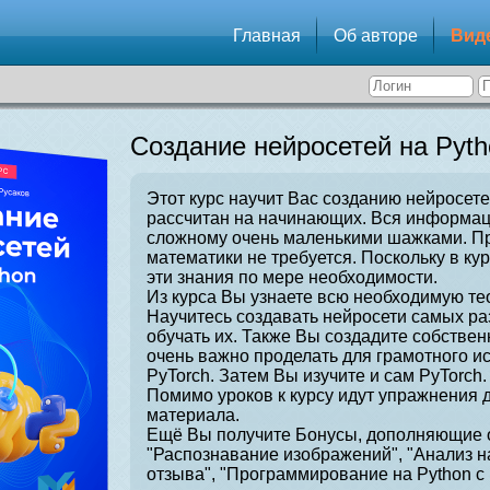
Главная
Об авторе
Вид
Создание нейросетей на Pyth
Этот курс научит Вас созданию нейросете
рассчитан на начинающих. Вся информаци
сложному очень маленькими шажками. Пр
математики не требуется. Поскольку в ку
эти знания по мере необходимости.
Из курса Вы узнаете всю необходимую те
Научитесь создавать нейросети самых ра
обучать их. Также Вы создадите собстве
очень важно проделать для грамотного и
PyTorch. Затем Вы изучите и сам PyTorch.
Помимо уроков к курсу идут упражнения 
материала.
Ещё Вы получите Бонусы, дополняющие о
"Распознавание изображений", "Анализ н
отзыва", "Программирование на Python с 