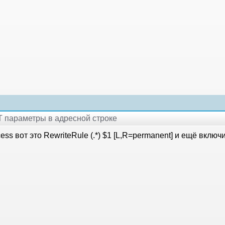
T параметры в адресной строке
cess вот это RewriteRule (.*) $1 [L,R=permanent] и ещё включ