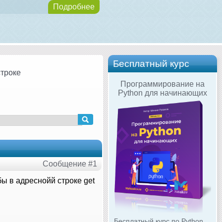
Подробнее
Бесплатный курс
строке
Программирование на
Python для начинающих
Сообщение #1
бы в адреснойй строке get
Бесплатный курс по Python