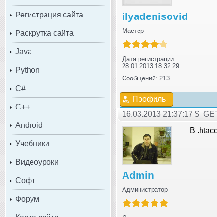
Регистрация сайта
ilyadenisovid
Мастер
Раскрутка сайта
Java
Дата регистрации:
28.01.2013 18:32:29
Python
Сообщений: 213
C#
Профиль
C++
16.03.2013 21:37:17 $_GE
Android
В .htac
Учебники
Видеоуроки
Admin
Софт
Администратор
Форум