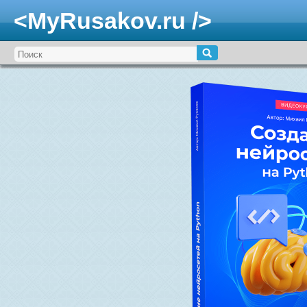
<MyRusakov.ru />