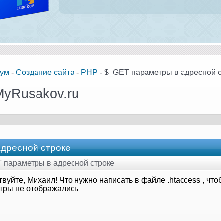
ум
-
Создание сайта
-
PHP
- $_GET параметры в адресной 
MyRusakov.ru
дресной строке
T параметры в адресной строке
вуйте, Михаил! Что нужно написать в файле .htaccess , что
тры не отображались