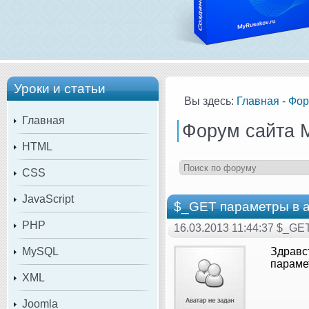
Уроки и статьи
Вы здесь:
Главная
-
Фор
Главная
Форум сайта 
HTML
CSS
JavaScript
$_GET параметры в а
PHP
16.03.2013 11:44:37 $_GE
MySQL
Здравст
параме
XML
Joomla