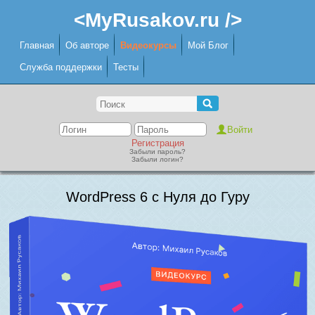
<MyRusakov.ru />
Главная
Об авторе
Видеокурсы
Мой Блог
Служба поддержки
Тесты
Регистрация
Забыли пароль?
Забыли логин?
WordPress 6 с Нуля до Гуру