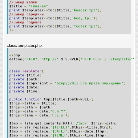
//Вывод шапки
$title
=
"Главная"
;
print
$templater
->
tmp
(
$title
,
'header.tpl'
);
//Вывод середины
print
$templater
->
tmp
(
$title
,
'body.tpl'
);
//Вывод подвала
print
$templater
->
tmp
(
$title
,
'footer.tpl'
);
?>
class/templater.php:
<?
php
define
(
"PATH"
,
"http://"
.
$_SERVER
[
'HTTP_HOST'
].
"/templater"
;
class
Templater
{
private
$title
;
private
$path
;
private
$copyright
=
'&copy;2011 Все права защищенны'
;
private
$date
;
private
$time
;
public
function
tmp
(
$title
,
$path
=
NULL
){
$this
->
title
=
$title
;
$this
->
path
=
$path
;
$this
->
date
=
date
(
"d.m.Y"
;
$this
->
time
=
date
(
'H:i:s'
);
$tmp
=
file_get_contents
(
PATH
.
'/tmp/'
.
$this
->
path
);
$tmp
=
str_replace
(
'{TITLE}'
,
$this
->
title
,
$tmp
);
$tmp
=
str_replace
(
'{DATE}'
,
$this
->
date
,
$tmp
);
$tmp
=
str_replace
(
'{TIME}'
,
$this
->
time
,
$tmp
);