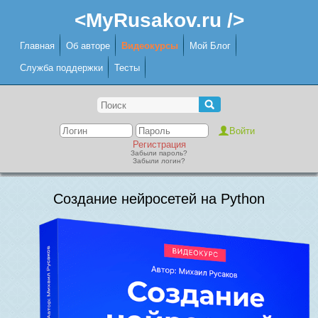
<MyRusakov.ru />
Главная
Об авторе
Видеокурсы
Мой Блог
Служба поддержки
Тесты
Регистрация
Забыли пароль?
Забыли логин?
Создание нейросетей на Python