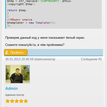
$tmp
=
str_replace
(
'{COPYRIGHT}'
,
$this
-
>
copyright
,
$tmp
);
return
$tmp
;
}
}
//Объект класса
$templater
=
new
Templater
();
?>
Проверив данный код у меня показывает белый экран.
Скажите пожалуйста, в чём проблемма?
Профиль
30.01.2013 20:40:58 Шаблонизатор
Сообщение #2
Admin
Администратор