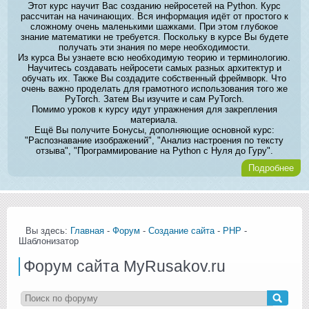
Этот курс научит Вас созданию нейросетей на Python. Курс
рассчитан на начинающих. Вся информация идёт от простого к
сложному очень маленькими шажками. При этом глубокое
знание математики не требуется. Поскольку в курсе Вы будете
получать эти знания по мере необходимости.
Из курса Вы узнаете всю необходимую теорию и терминологию.
Научитесь создавать нейросети самых разных архитектур и
обучать их. Также Вы создадите собственный фреймворк. Что
очень важно проделать для грамотного использования того же
PyTorch. Затем Вы изучите и сам PyTorch.
Помимо уроков к курсу идут упражнения для закрепления
материала.
Ещё Вы получите Бонусы, дополняющие основной курс:
"Распознавание изображений", "Анализ настроения по тексту
отзыва", "Программирование на Python с Нуля до Гуру".
Подробнее
Вы здесь:
Главная
-
Форум
-
Создание сайта
-
PHP
-
Шаблонизатор
Форум сайта MyRusakov.ru