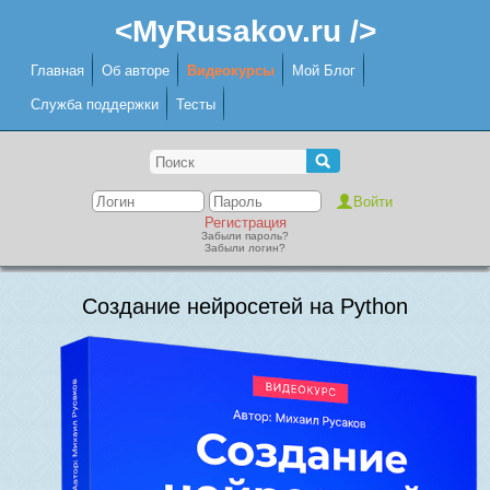
<MyRusakov.ru />
Главная
Об авторе
Видеокурсы
Мой Блог
Служба поддержки
Тесты
Регистрация
Забыли пароль?
Забыли логин?
Создание нейросетей на Python