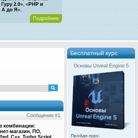
 Гуру 2.0
», «
PHP и
т А до Я
».
Подробнее
Бесплатный курс
Основы Unreal Engine 5
Сообщение #1
в комбинации:
нет-магазин, ПО,
Пройдя курс:
erl, C++, Turbo Script,