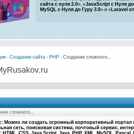
сайта с нуля 2.0
», «
JavaScript с Нуля до
MySQL с Нуля до Гуру 3.0
» и «
Laravel о
ум
-
Создание сайта
-
PHP
- Создание сложного...
MyRusakov.ru
ние сложного...
: Можно ли создать огромный корпоративный портал 
ьная сеть, поисковая система, почтовый сервис, интер
 HTML, CSS, Java Script, Java, PHP, XML, MySQL, Pascal, P