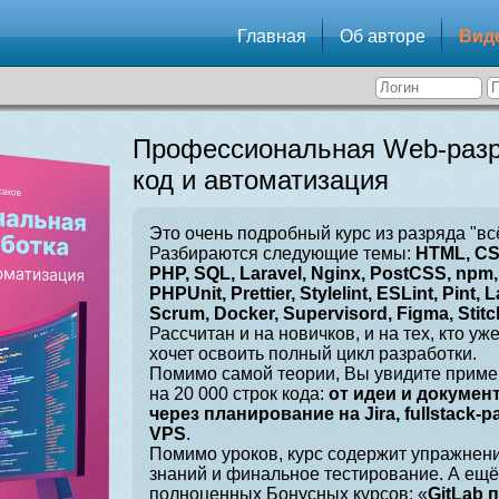
Главная
Об авторе
Вид
Профессиональная Web-разр
код и автоматизация
Это очень подробный курс из разряда "вс
Разбираются следующие темы:
HTML, CSS
PHP, SQL, Laravel, Nginx, PostCSS, npm, 
PHPUnit, Prettier, Stylelint, ESLint, Pint, L
Scrum, Docker, Supervisord, Figma, Stitch
Рассчитан и на новичков, и на тех, кто уж
хочет освоить полный цикл разработки.
Помимо самой теории, Вы увидите приме
на 20 000 строк кода:
от идеи и докумен
через планирование на Jira, fullstack-
VPS
.
Помимо уроков, курс содержит упражнен
знаний и финальное тестирование. А ещё
полноценных Бонусных курсов: «
GitLab 