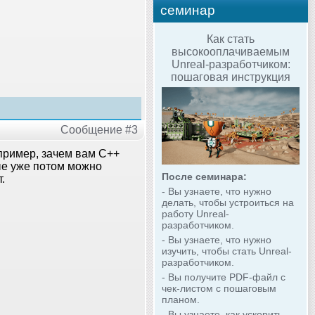
семинар
Как стать
высокооплачиваемым
Unreal-разработчиком:
пошаговая инструкция
Сообщение #3
апример, зачем вам C++
ые уже потом можно
После семинара:
.
- Вы узнаете, что нужно
делать, чтобы устроиться на
работу Unreal-
разработчиком.
- Вы узнаете, что нужно
изучить, чтобы стать Unreal-
разработчиком.
- Вы получите PDF-файл с
чек-листом с пошаговым
планом.
- Вы узнаете, как ускорить