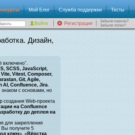
еокурсы
Мой Блог
Служба поддержки
Тесты
Забыли пароль?
Регистрация
Забыли логин?
аботка. Дизайн,
ё включено".
, SCSS, JavaScript,
Vite, Vitest, Composer,
arastan, Git, Agile,
 AI, Confluence, Jira
.
е знаком с основами, но
р создания Web-проекта
тации на Confluence
разработку до деплоя на
ия для закрепления
 Вы получите 5
под ключ
», «
Вёрстка